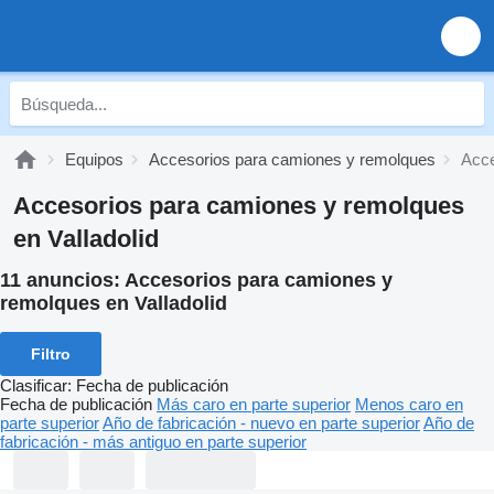
Equipos
Accesorios para camiones y remolques
Acce
Accesorios para camiones y remolques
en Valladolid
11 anuncios:
Accesorios para camiones y
remolques en Valladolid
Filtro
Clasificar
:
Fecha de publicación
Fecha de publicación
Más caro en parte superior
Menos caro en
parte superior
Año de fabricación - nuevo en parte superior
Año de
fabricación - más antiguo en parte superior