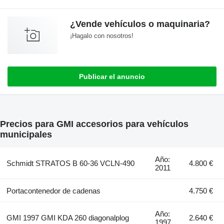
¿Vende vehículos o maquinaria?
¡Hagalo con nosotros!
Publicar el anuncio
Precios para GMI accesorios para vehículos
municipales
Año:
Schmidt STRATOS B 60-36 VCLN-490
4.800 €
2011
Portacontenedor de cadenas
4.750 €
Año:
GMI 1997 GMI KDA 260 diagonalplog
2.640 €
1997