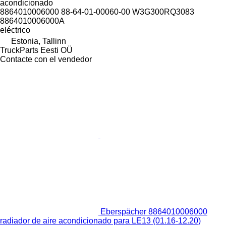
acondicionado
8864010006000 88-64-01-00060-00 W3G300RQ3083
8864010006000A
eléctrico
Estonia, Tallinn
TruckParts Eesti OÜ
Contacte con el vendedor
Eberspächer 8864010006000
radiador de aire acondicionado para LE13 (01.16-12.20)