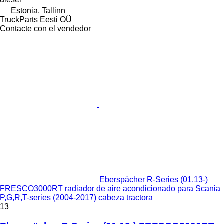
Estonia, Tallinn
TruckParts Eesti OÜ
Contacte con el vendedor
Eberspächer R-Series (01.13-)
FRESCO3000RT radiador de aire acondicionado para Scania
P,G,R,T-series (2004-2017) cabeza tractora
13