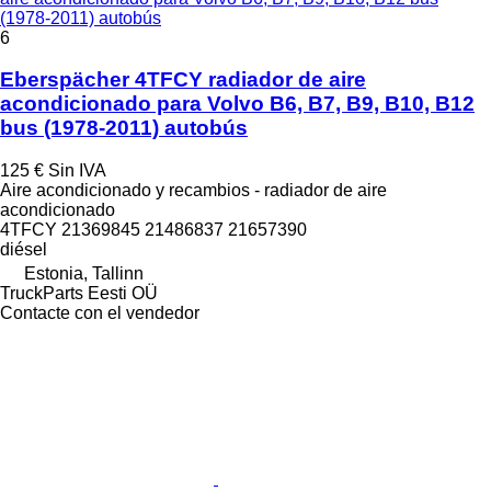
(1978-2011) autobús
6
Eberspächer 4TFCY radiador de aire
acondicionado para Volvo B6, B7, B9, B10, B12
bus (1978-2011) autobús
125 €
Sin IVA
Aire acondicionado y recambios - radiador de aire
acondicionado
4TFCY 21369845 21486837 21657390
diésel
Estonia, Tallinn
TruckParts Eesti OÜ
Contacte con el vendedor