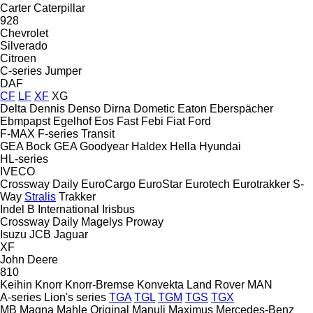
Carter
Caterpillar
928
Chevrolet
Silverado
Citroen
C-series
Jumper
DAF
CF
LF
XF
XG
Delta
Dennis
Denso
Dirna
Dometic
Eaton
Eberspächer
Ebmpapst
Egelhof
Eos
Fast
Febi
Fiat
Ford
F-MAX
F-series
Transit
GEA Bock
GEA
Goodyear
Haldex
Hella
Hyundai
HL-series
IVECO
Crossway
Daily
EuroCargo
EuroStar
Eurotech
Eurotrakker
S-
Way
Stralis
Trakker
Indel B
International
Irisbus
Crossway
Daily
Magelys
Proway
Isuzu
JCB
Jaguar
XF
John Deere
810
Keihin
Knorr
Knorr-Bremse
Konvekta
Land Rover
MAN
A-series
Lion's series
TGA
TGL
TGM
TGS
TGX
MB
Magna
Mahle Original
Manuli
Maximus
Mercedes-Benz