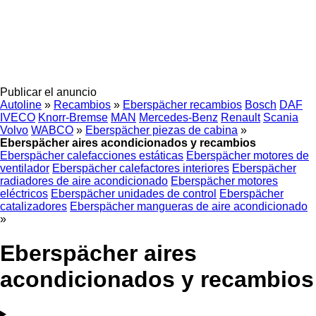
Publicar el anuncio
Autoline
»
Recambios
»
Eberspächer recambios
Bosch
DAF
IVECO
Knorr-Bremse
MAN
Mercedes-Benz
Renault
Scania
Volvo
WABCO
»
Eberspächer piezas de cabina
»
Eberspächer aires acondicionados y recambios
Eberspächer calefacciones estáticas
Eberspächer motores de
ventilador
Eberspächer calefactores interiores
Eberspächer
radiadores de aire acondicionado
Eberspächer motores
eléctricos
Eberspächer unidades de control
Eberspächer
catalizadores
Eberspächer mangueras de aire acondicionado
»
Eberspächer aires
acondicionados y recambios