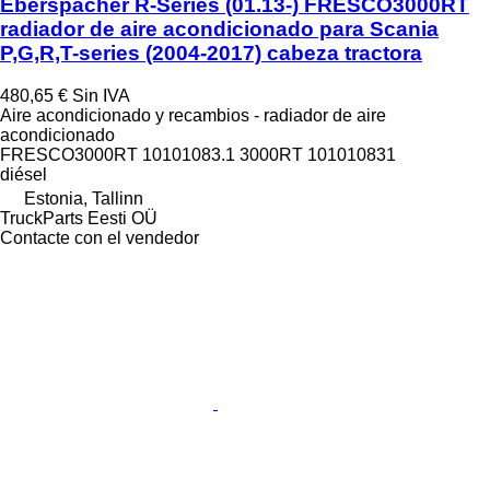
Eberspächer R-Series (01.13-) FRESCO3000RT
radiador de aire acondicionado para Scania
P,G,R,T-series (2004-2017) cabeza tractora
480,65 €
Sin IVA
Aire acondicionado y recambios - radiador de aire
acondicionado
FRESCO3000RT 10101083.1 3000RT 101010831
diésel
Estonia, Tallinn
TruckParts Eesti OÜ
Contacte con el vendedor