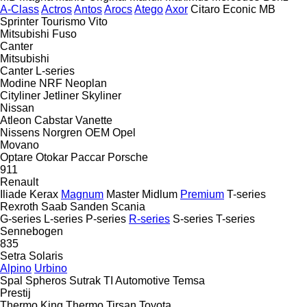
A-Class
Actros
Antos
Arocs
Atego
Axor
Citaro
Econic
MB
Sprinter
Tourismo
Vito
Mitsubishi Fuso
Canter
Mitsubishi
Canter
L-series
Modine
NRF
Neoplan
Cityliner
Jetliner
Skyliner
Nissan
Atleon
Cabstar
Vanette
Nissens
Norgren
OEM
Opel
Movano
Optare
Otokar
Paccar
Porsche
911
Renault
Iliade
Kerax
Magnum
Master
Midlum
Premium
T-series
Rexroth
Saab
Sanden
Scania
G-series
L-series
P-series
R-series
S-series
T-series
Sennebogen
835
Setra
Solaris
Alpino
Urbino
Spal
Spheros
Sutrak
TI Automotive
Temsa
Prestij
Thermo King
Thermo
Tirsan
Toyota