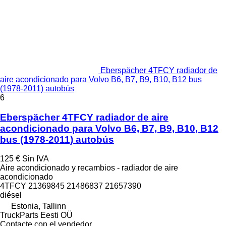
Eberspächer 4TFCY radiador de
aire acondicionado para Volvo B6, B7, B9, B10, B12 bus
(1978-2011) autobús
6
Eberspächer 4TFCY radiador de aire
acondicionado para Volvo B6, B7, B9, B10, B12
bus (1978-2011) autobús
125 €
Sin IVA
Aire acondicionado y recambios - radiador de aire
acondicionado
4TFCY 21369845 21486837 21657390
diésel
Estonia, Tallinn
TruckParts Eesti OÜ
Contacte con el vendedor