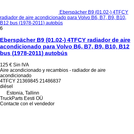
Eberspächer B9 (01.02-) 4TFCY
radiador de aire acondicionado para Volvo B6, B7, B9, B10,
B12 bus (1978-2011) autobús
6
Eberspächer B9 (01.02-) 4TFCY radiador de aire
acondicionado para Volvo B6, B7, B9, B10, B12
bus (1978-2011) autobús
125 €
Sin IVA
Aire acondicionado y recambios - radiador de aire
acondicionado
4TFCY 21369845 21486837
diésel
Estonia, Tallinn
TruckParts Eesti OÜ
Contacte con el vendedor