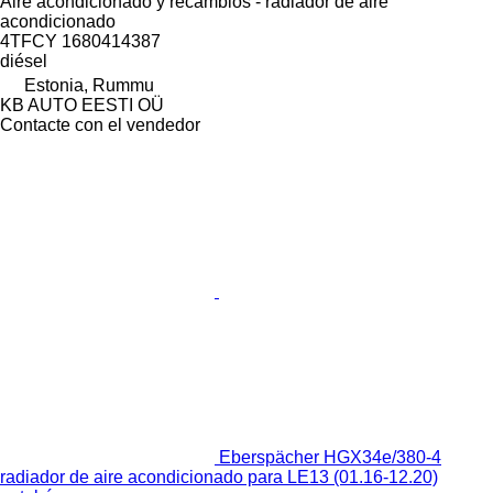
Aire acondicionado y recambios - radiador de aire
acondicionado
4TFCY 1680414387
diésel
Estonia, Rummu
KB AUTO EESTI OÜ
Contacte con el vendedor
Eberspächer HGX34e/380-4
radiador de aire acondicionado para LE13 (01.16-12.20)