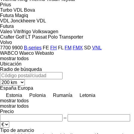
Prius
Turbo
VDL Bova
Futura
Magiq
VDL Jonckheere
VDL
Futura
Valeo
Vitrifrigo
Volkswagen
Crafter
Golf
LT
Passat
Polo
Transporter
Volvo
7700
9900
B-series
FE
FH
FL
FM
FMX
SD
VNL
WABCO
Waeco
Webasto
mostrar todos
Ubicación
Radio de búsqueda
España
Europa
Estonia
Polonia
Rumanía
Letonia
mostrar todos
mostrar todos
Precio
–
Tipo de anuncio