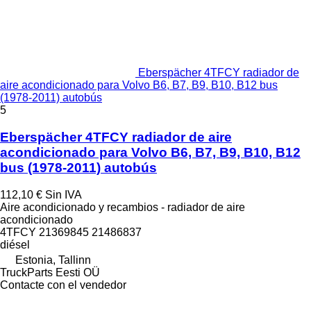
Eberspächer 4TFCY radiador de
aire acondicionado para Volvo B6, B7, B9, B10, B12 bus
(1978-2011) autobús
5
Eberspächer 4TFCY radiador de aire
acondicionado para Volvo B6, B7, B9, B10, B12
bus (1978-2011) autobús
112,10 €
Sin IVA
Aire acondicionado y recambios - radiador de aire
acondicionado
4TFCY 21369845 21486837
diésel
Estonia, Tallinn
TruckParts Eesti OÜ
Contacte con el vendedor