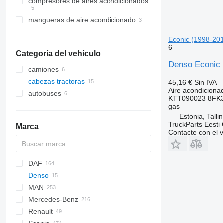
compresores de aires acondicionados
mangueras de aire acondicionado
Econic (1998-201
6
Categoría del vehículo
Denso Econic 
camiones
cabezas tractoras
45,16 €
Sin IVA
Aire acondiciona
autobuses
KTT090023 8FK3
gas
Estonia, Talli
TruckParts Eesti
Marca
Contacte con el 
DAF
Denso
CF
MAN
LF
S-Way
Mercedes-Benz
XF
Stralis
Lion's series
Renault
XG
Trakker
TGA
A-Class
Canter