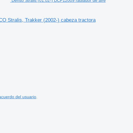
Denso Stralis (01.02-) DCP12009 radiador de aire
O Stralis, Trakker (2002-) cabeza tractora
acuerdo del usuario
.