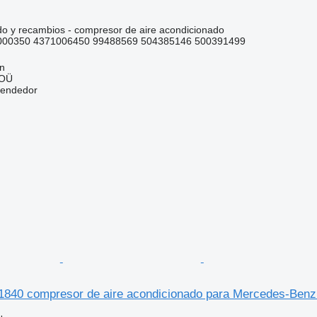
do y recambios - compresor de aire acondicionado
00350 4371006450 99488569 504385146 500391499
nn
 OÜ
vendedor
1840 compresor de aire acondicionado para Mercedes-Be