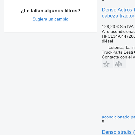
Denso Actros 
¿Le faltan algunos filtros?
cabeza tractor
Sugiera un cambio
128,23 €
Sin IVA
Aire acondiciona
HFC134A 447280
diésel
Estonia, Talli
TruckParts Eesti
Contacte con el 
acondicionado pa
5
Denso stralis 