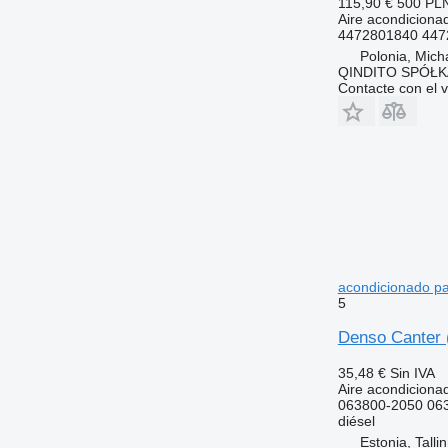
115,90 €
500 PL
Aire acondiciona
4472801840 447
Polonia, Mich
QINDITO SPÓŁ
Contacte con el 
acondicionado pa
5
Denso Canter (
35,48 €
Sin IVA
Aire acondiciona
063800-2050 06
diésel
Estonia, Talli