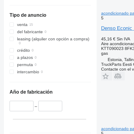
acondicionado pa
Tipo de anuncio
5
venta
Denso Econic 
del fabricante
45,16 €
Sin IVA
leasing (alquiler con opción a compra)
Aire acondiciona
KTT090023 8FK3
crédito
gas
a plazos
Estonia, Talli
TruckParts Eesti
permuta
Contacte con el 
intercambio
Año de fabricación
–
acondicionado pa
5