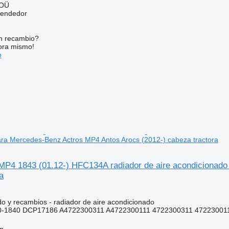
 OÜ
vendedor
n recambio?
ora mismo!
o
ra Mercedes-Benz Actros MP4 Antos Arocs (2012-) cabeza tractora
MP4 1843 (01.12-) HFC134A radiador de aire acondicionado
a
do y recambios - radiador de aire acondicionado
-1840 DCP17186 A4722300311 A4722300111 4722300311 47223001
nn