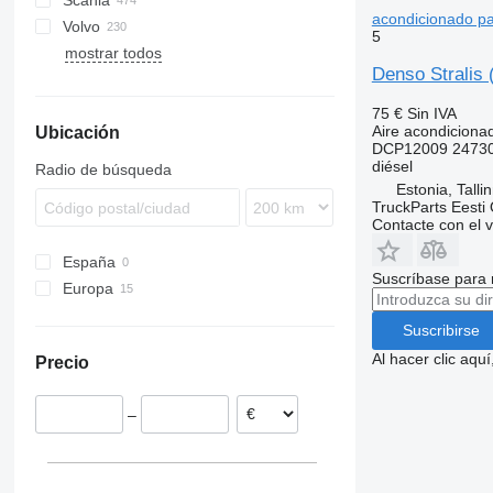
Scania
TGL
Actros
Kerax
acondicionado pa
Volvo
TGM
Antos
Magnum
G-series
5
mostrar todos
TGS
Arocs
Midlum
P-series
B-series
Denso Stralis 
TGX
Atego
Premium
R-series
FH
Axor
T-series
FL
75 €
Sin IVA
Aire acondiciona
Ubicación
Econic
FM
DCP12009 24730
MB
FMX
diésel
Radio de búsqueda
VNL
Estonia, Talli
TruckParts Eesti
Contacte con el 
España
Suscríbase para 
Europa
Estonia
Suscribirse
Polonia
Al hacer clic aq
Precio
Rumanía
Alemania
–