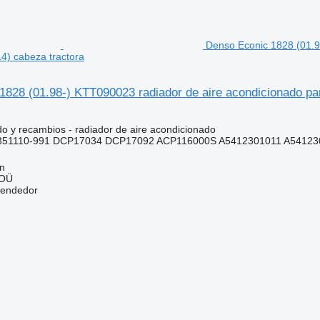
Denso Econic 1828 (01.9
4) cabeza tractora
1828 (01.98-) KTT090023 radiador de aire acondicionado p
do y recambios - radiador de aire acondicionado
51110-991 DCP17034 DCP17092 ACP116000S A5412301011 A541230
nn
 OÜ
vendedor