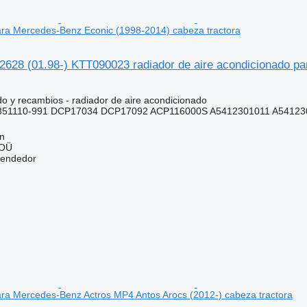
ra Mercedes-Benz Econic (1998-2014) cabeza tractora
2628 (01.98-) KTT090023 radiador de aire acondicionado p
do y recambios - radiador de aire acondicionado
51110-991 DCP17034 DCP17092 ACP116000S A5412301011 A541230
nn
 OÜ
vendedor
ra Mercedes-Benz Actros MP4 Antos Arocs (2012-) cabeza tractora