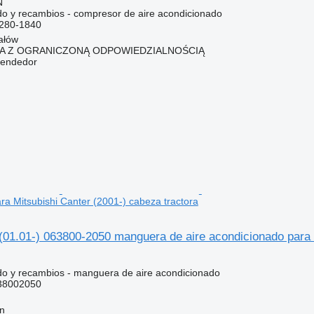
N
do y recambios - compresor de aire acondicionado
280-1840
ałów
KA Z OGRANICZONĄ ODPOWIEDZIALNOŚCIĄ
vendedor
ra Mitsubishi Canter (2001-) cabeza tractora
01.01-) 063800-2050 manguera de aire acondicionado para M
do y recambios - manguera de aire acondicionado
38002050
nn