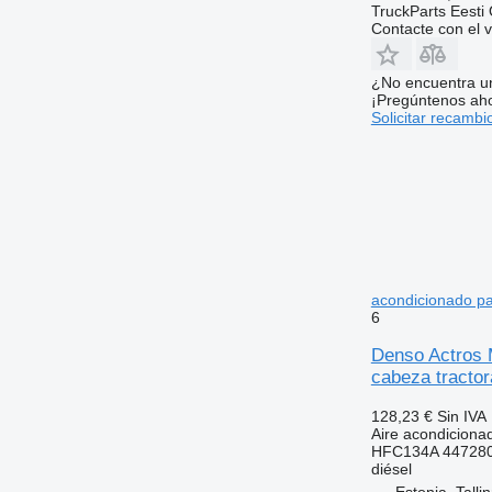
TruckParts Eesti
Contacte con el 
¿No encuentra u
¡Pregúntenos ah
Solicitar recambi
acondicionado pa
6
Denso Actros 
cabeza tractor
128,23 €
Sin IVA
Aire acondiciona
HFC134A 447280
diésel
Estonia, Talli