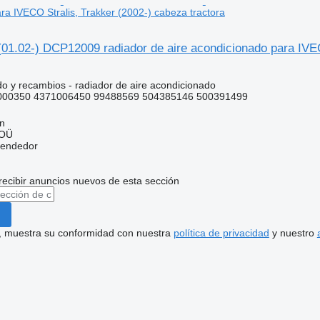
ra IVECO Stralis, Trakker (2002-) cabeza tractora
(01.02-) DCP12009 radiador de aire acondicionado para IVEC
do y recambios - radiador de aire acondicionado
00350 4371006450 99488569 504385146 500391499
nn
 OÜ
vendedor
recibir anuncios nuevos de esta sección
uí, muestra su conformidad con nuestra
política de privacidad
y nuestro