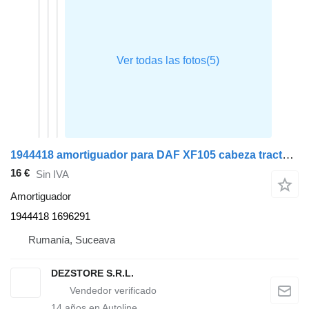
1944418 amortiguador para DAF XF105 cabeza tractora
16 €
Sin IVA
Amortiguador
1944418 1696291
Rumanía, Suceava
DEZSTORE S.R.L.
14
años en Autoline