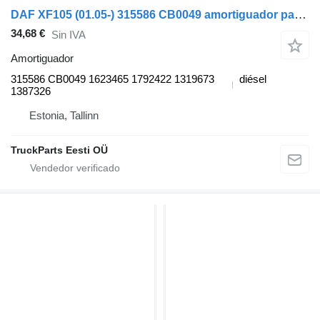
DAF XF105 (01.05-) 315586 CB0049 amortiguador para DAF XF95, XF105 (2001-2014) cabeza tractora
34,68 €
Sin IVA
Amortiguador
315586 CB0049 1623465 1792422 1319673
diésel
1387326
Estonia, Tallinn
TruckParts Eesti OÜ