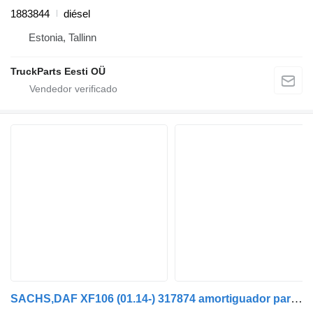
1883844
diésel
Estonia, Tallinn
TruckParts Eesti OÜ
SACHS,DAF XF106 (01.14-) 317874 amortiguador para DAF XF106 (2014-) cabeza tractora