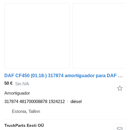
DAF CF450 (01.18-) 317874 amortiguador para DAF CF450, CF460 (2017-) cabeza tractora
50 €
Sin IVA
Amortiguador
317874 481700008878 1924212
diésel
Estonia, Tallinn
TruckParts Eesti OÜ