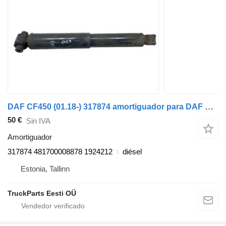
DAF CF450 (01.18-) 317874 amortiguador para DAF CF450, CF460 (2017-) cabeza tractora
50 €
Sin IVA
Amortiguador
317874 481700008878 1924212
diésel
Estonia, Tallinn
TruckParts Eesti OÜ