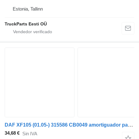
Estonia, Tallinn
TruckParts Eesti OÜ
DAF XF105 (01.05-) 315586 CB0049 amortiguador para DAF XF95, XF105 (2001-2014) cabeza tractora
34,68 €
Sin IVA