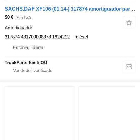
SACHS,DAF XF106 (01.14-) 317874 amortiguador para DAF XF106 (2014-) cabeza tractora
50 €
Sin IVA
Amortiguador
317874 481700008878 1924212
diésel
Estonia, Tallinn
TruckParts Eesti OÜ