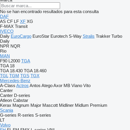
No se han encontrado resultados para esta consulta
DAF
AS
CF
LF
XF
XG
F-MAX
Transit
IVECO
Daily
EuroCargo
EuroStar
Eurotech
S-Way
Stralis
Trakker
Turbo
Daily
NPR
NQR
Rio
MAN
F90
L2000
TGA
TGA 18
TGA 18.430
TGA 18.460
TGL
TGM
TGS
TGX
Mercedes-Benz
A-Class
Actros
Antos
Atego
Axor
MB
Viano
Vito
Canter
Canter
D-series
Atleon
Cabstar
Kerax
Magnum
Major
Mascott
Midliner
Midlum
Premium
Scania
G-series
R-series
S-series
LT
Volvo
FH
FL
FM
FMX
L-series
VNL