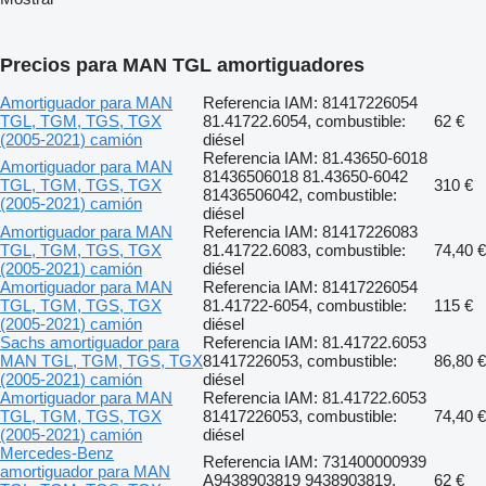
Precios para MAN TGL amortiguadores
Amortiguador para MAN
Referencia IAM: 81417226054
TGL, TGM, TGS, TGX
81.41722.6054, combustible:
62 €
(2005-2021) camión
diésel
Referencia IAM: 81.43650-6018
Amortiguador para MAN
81436506018 81.43650-6042
TGL, TGM, TGS, TGX
310 €
81436506042, combustible:
(2005-2021) camión
diésel
Amortiguador para MAN
Referencia IAM: 81417226083
TGL, TGM, TGS, TGX
81.41722.6083, combustible:
74,40 €
(2005-2021) camión
diésel
Amortiguador para MAN
Referencia IAM: 81417226054
TGL, TGM, TGS, TGX
81.41722-6054, combustible:
115 €
(2005-2021) camión
diésel
Sachs amortiguador para
Referencia IAM: 81.41722.6053
MAN TGL, TGM, TGS, TGX
81417226053, combustible:
86,80 €
(2005-2021) camión
diésel
Amortiguador para MAN
Referencia IAM: 81.41722.6053
TGL, TGM, TGS, TGX
81417226053, combustible:
74,40 €
(2005-2021) camión
diésel
Mercedes-Benz
Referencia IAM: 731400000939
amortiguador para MAN
A9438903819 9438903819,
62 €