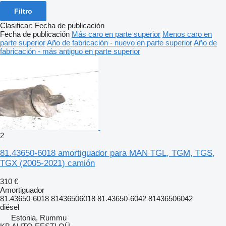
Filtro
Clasificar
:
Fecha de publicación
Fecha de publicación
Más caro en parte superior
Menos caro en
parte superior
Año de fabricación - nuevo en parte superior
Año de
fabricación - más antiguo en parte superior
2
81.43650-6018 amortiguador para MAN TGL, TGM, TGS,
TGX (2005-2021) camión
310 €
Amortiguador
81.43650-6018 81436506018 81.43650-6042 81436506042
diésel
Estonia, Rummu