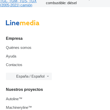
TGL, TGM, TGS, TGX
combustible: diésel
(2005-2021) camión
Empresa
Quiénes somos
Ayuda
Contactos
España / Español
Nuestros proyectos
Autoline™
Machineryline™