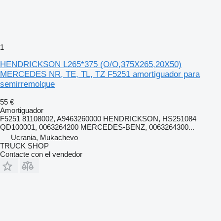
1
HENDRICKSON L265*375 (O/O,375X265,20X50)
MERCEDES NR, TE, TL, TZ F5251 amortiguador para
semirremolque
55 €
Amortiguador
F5251 81108002, A9463260000 HENDRICKSON, HS251084
QD100001, 0063264200 MERCEDES-BENZ, 0063264300...
Ucrania, Mukachevo
TRUCK SHOP
Contacte con el vendedor