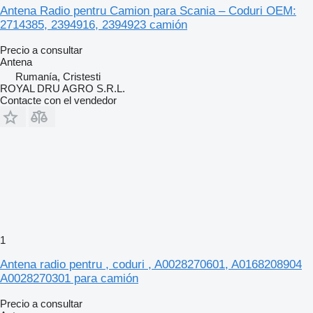
Antena Radio pentru Camion para Scania – Coduri OEM:
2714385, 2394916, 2394923 camión
Precio a consultar
Antena
Rumanía, Cristesti
ROYAL DRU AGRO S.R.L.
Contacte con el vendedor
1
Antena radio pentru , coduri , A0028270601, A0168208904
A0028270301 para camión
Precio a consultar