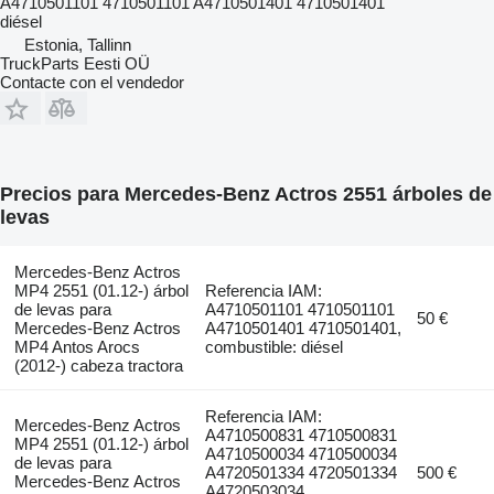
A4710501101 4710501101 A4710501401 4710501401
diésel
Estonia, Tallinn
TruckParts Eesti OÜ
Contacte con el vendedor
Precios para Mercedes-Benz Actros 2551 árboles de
levas
Mercedes-Benz Actros
MP4 2551 (01.12-) árbol
Referencia IAM:
de levas para
A4710501101 4710501101
50 €
Mercedes-Benz Actros
A4710501401 4710501401,
MP4 Antos Arocs
combustible: diésel
(2012-) cabeza tractora
Referencia IAM:
Mercedes-Benz Actros
A4710500831 4710500831
MP4 2551 (01.12-) árbol
A4710500034 4710500034
de levas para
A4720501334 4720501334
500 €
Mercedes-Benz Actros
A4720503034