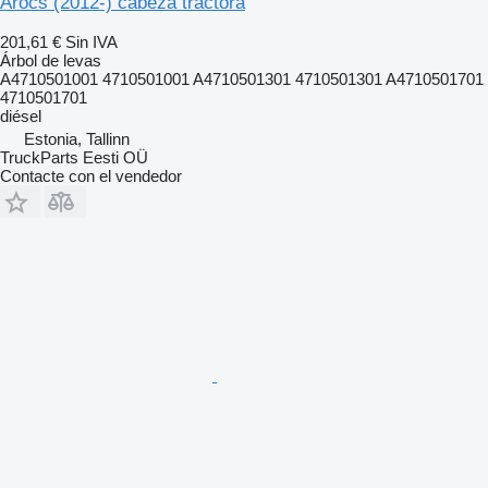
Arocs (2012-) cabeza tractora
201,61 €
Sin IVA
Árbol de levas
A4710501001 4710501001 A4710501301 4710501301 A4710501701
4710501701
diésel
Estonia, Tallinn
TruckParts Eesti OÜ
Contacte con el vendedor