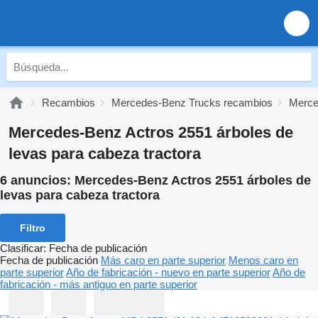
Recambios
Mercedes-Benz Trucks recambios
Merce
Mercedes-Benz Actros 2551 árboles de
levas para cabeza tractora
6 anuncios:
Mercedes-Benz Actros 2551 árboles de
levas para cabeza tractora
Filtro
Clasificar
:
Fecha de publicación
Fecha de publicación
Más caro en parte superior
Menos caro en
parte superior
Año de fabricación - nuevo en parte superior
Año de
fabricación - más antiguo en parte superior