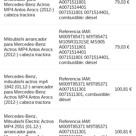
A0071511801
79,03 €
Mercedes-Benz Actros
A0071514401
MP4 Antos Arocs (2012-)
0071511801 0071514401,
cabeza tractora
combustible: diésel
Referencia IAM:
M009T85471 M9T85471
Mitsubishi arrancador
M105R3131SE MS905
para Mercedes-Benz
A0071511801
79,03 €
Actros MP4 Antos Arocs
A0071514401
(2012-) cabeza tractora
0071511801 0071514401,
combustible: diésel
Mercedes-Benz,
Referencia IAM:
mitsubishi actros mp4
M009T85371 M9T85371
1842 (01,12-) arrancador
A0071511301
100,81 €
para Mercedes-Benz
0071511301, combustible:
Actros MP4 Antos Arocs
diésel
(2012-) cabeza tractora
Mercedes-Benz,
Mitsubishi Electric Actros
Referencia IAM:
MP4 2551 (01.12-)
M009T85371 M9T85371
arrancador para
A0071511301
100,81 €