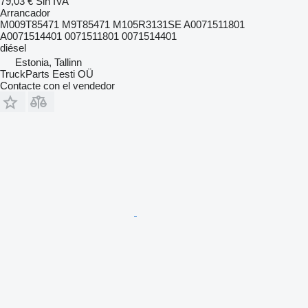
79,03 €
Sin IVA
Arrancador
M009T85471 M9T85471 M105R3131SE A0071511801
A0071514401 0071511801 0071514401
diésel
Estonia, Tallinn
TruckParts Eesti OÜ
Contacte con el vendedor