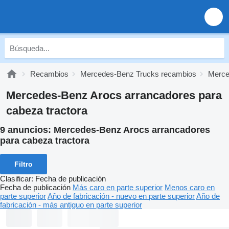
Recambios
Mercedes-Benz Trucks recambios
Merce
Mercedes-Benz Arocs arrancadores para
cabeza tractora
9 anuncios:
Mercedes-Benz Arocs arrancadores
para cabeza tractora
Filtro
Clasificar
:
Fecha de publicación
Fecha de publicación
Más caro en parte superior
Menos caro en
parte superior
Año de fabricación - nuevo en parte superior
Año de
fabricación - más antiguo en parte superior