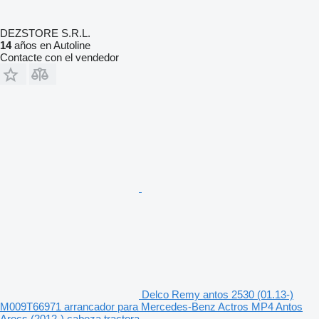
DEZSTORE S.R.L.
14
años en Autoline
Contacte con el vendedor
Delco Remy antos 2530 (01.13-)
M009T66971 arrancador para Mercedes-Benz Actros MP4 Antos
Arocs (2012-) cabeza tractora