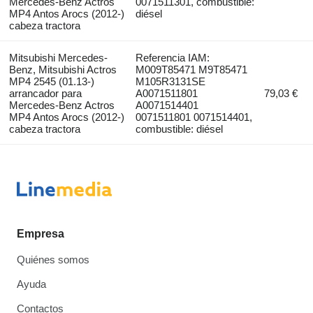
Mercedes-Benz Actros
0071511301, combustible:
MP4 Antos Arocs (2012-)
diésel
cabeza tractora
Mitsubishi Mercedes-
Referencia IAM:
Benz, Mitsubishi Actros
M009T85471 M9T85471
MP4 2545 (01.13-)
M105R3131SE
arrancador para
A0071511801
79,03 €
Mercedes-Benz Actros
A0071514401
MP4 Antos Arocs (2012-)
0071511801 0071514401,
cabeza tractora
combustible: diésel
Empresa
Quiénes somos
Ayuda
Contactos