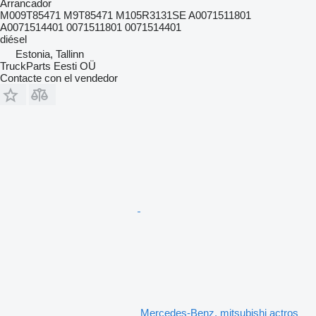
Arrancador
M009T85471 M9T85471 M105R3131SE A0071511801
A0071514401 0071511801 0071514401
diésel
Estonia, Tallinn
TruckParts Eesti OÜ
Contacte con el vendedor
Mercedes-Benz, mitsubishi actros