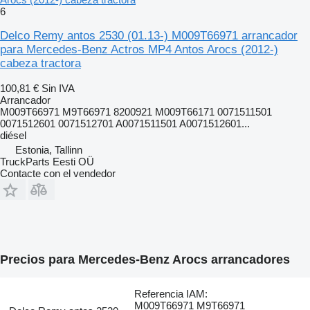
6
Delco Remy antos 2530 (01.13-) M009T66971 arrancador
para Mercedes-Benz Actros MP4 Antos Arocs (2012-)
cabeza tractora
100,81 €
Sin IVA
Arrancador
M009T66971 M9T66971 8200921 M009T66171 0071511501
0071512601 0071512701 A0071511501 A0071512601...
diésel
Estonia, Tallinn
TruckParts Eesti OÜ
Contacte con el vendedor
Precios para Mercedes-Benz Arocs arrancadores
Referencia IAM:
M009T66971 M9T66971