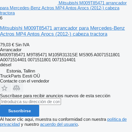
Mitsubishi M009T85471 arrancador
para Mercedes-Benz Actros MP4 Antos Arocs (2012-) cabeza
tractora
6
Mitsubishi M009T85471 arrancador para Mercedes-Benz
Actros MP4 Antos Arocs (2012-) cabeza tractora
79,03 €
Sin IVA
Arrancador
M009T85471 M9T85471 M105R3131SE MS905 A0071511801
A0071514401 0071511801 0071514401
diésel
Estonia, Tallinn
TruckParts Eesti OÜ
Contacte con el vendedor
Suscríbase para recibir anuncios nuevos de esta sección
Suscribirse
Al hacer clic aquí, muestra su conformidad con nuestra
política de
privacidad
y nuestro
acuerdo del usuario
.