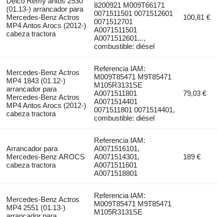
Delco Remy antos 2530
8200921 M009T66171
(01.13-) arrancador para
0071511501 0071512601
Mercedes-Benz Actros
100,81 €
0071512701
MP4 Antos Arocs (2012-)
A0071511501
cabeza tractora
A0071512601...,
combustible: diésel
Referencia IAM:
Mercedes-Benz Actros
M009T85471 M9T85471
MP4 1843 (01.12-)
M105R3131SE
arrancador para
A0071511801
79,03 €
Mercedes-Benz Actros
A0071514401
MP4 Antos Arocs (2012-)
0071511801 0071514401,
cabeza tractora
combustible: diésel
Referencia IAM:
Arrancador para
A0071516101,
Mercedes-Benz AROCS
A0071514301,
189 €
cabeza tractora
A0071511601
A0071518801
Referencia IAM:
Mercedes-Benz Actros
M009T85471 M9T85471
MP4 2551 (01.13-)
M105R3131SE
arrancador para