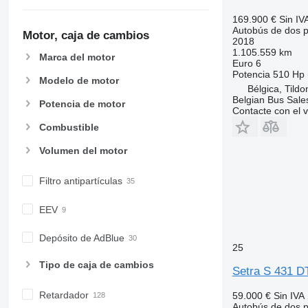
169.900 €
Sin IV
Autobús de dos p
Motor, caja de cambios
2018
1.105.559 km
Marca del motor
Euro 6
Potencia
510 Hp 
Modelo de motor
Bélgica, Tildo
Belgian Bus Sale
Potencia de motor
Contacte con el 
Combustible
Volumen del motor
Filtro antipartículas
EEV
Depósito de AdBlue
25
Tipo de caja de cambios
Setra S 431 D
Retardador
59.000 €
Sin IVA
Autobús de dos p