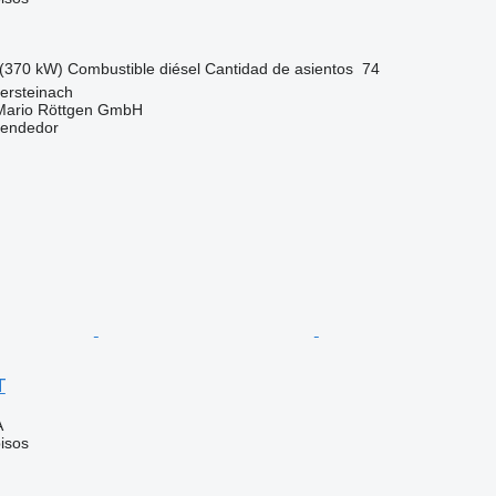
(370 kW)
Combustible
diésel
Cantidad de asientos
74
ersteinach
Mario Röttgen GmbH
vendedor
T
A
isos