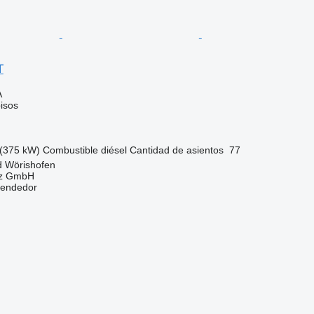
T
A
isos
(375 kW)
Combustible
diésel
Cantidad de asientos
77
d Wörishofen
az GmbH
vendedor