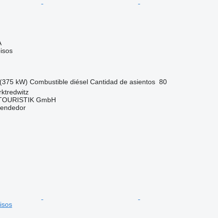
A
isos
(375 kW)
Combustible
diésel
Cantidad de asientos
80
ktredwitz
TOURISTIK GmbH
vendedor
isos