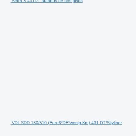
Setra S 431DT autobús de dos pisos
VDL SDD 130/510 (Euro6*DE*wenig Km) 431 DT/Skyliner