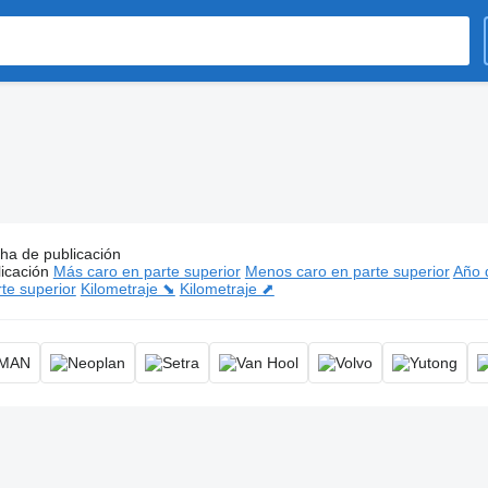
ha de publicación
os:
Autobuses de dos pisos, bus de dos pisos, autocar de dos p
icación
Más caro en parte superior
Menos caro en parte superior
Año d
te superior
Kilometraje ⬊
Kilometraje ⬈