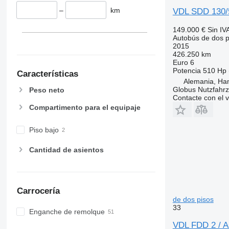
–
km
VDL SDD 130/5
149.000 €
Sin IV
Autobús de dos p
2015
426.250 km
Euro 6
Potencia
510 Hp 
Características
Alemania, Ha
Globus Nutzfahr
Peso neto
Contacte con el 
Compartimento para el equipaje
Piso bajo
Cantidad de asientos
Carrocería
de dos pisos
33
Enganche de remolque
VDL FDD 2 / As