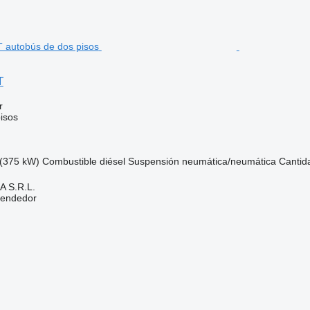
T
r
isos
(375 kW)
Combustible
diésel
Suspensión
neumática/neumática
Cantid
 S.R.L.
vendedor