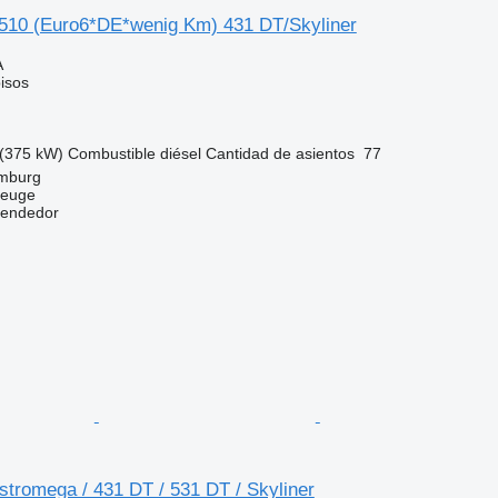
10 (Euro6*DE*wenig Km) 431 DT/Skyliner
A
isos
(375 kW)
Combustible
diésel
Cantidad de asientos
77
mburg
zeuge
vendedor
tromega / 431 DT / 531 DT / Skyliner