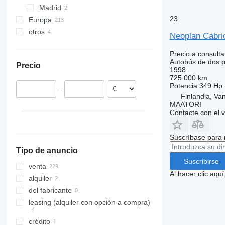
Madrid
23
Europa
otros
Alemania
Neoplan Cabrio
Reino Unido
Ucrania
Precio a consulta
Polonia
Moldavia
Autobús de dos p
Precio
Italia
1998
725.000 km
Dinamarca
Potencia
349 Hp 
–
Países Bajos
Finlandia, Va
Croacia
MAATORI
Contacte con el 
Bélgica
mostrar todos
Suscríbase para 
Tipo de anuncio
Suscribirse
venta
Al hacer clic aq
alquiler
del fabricante
leasing (alquiler con opción a compra)
crédito