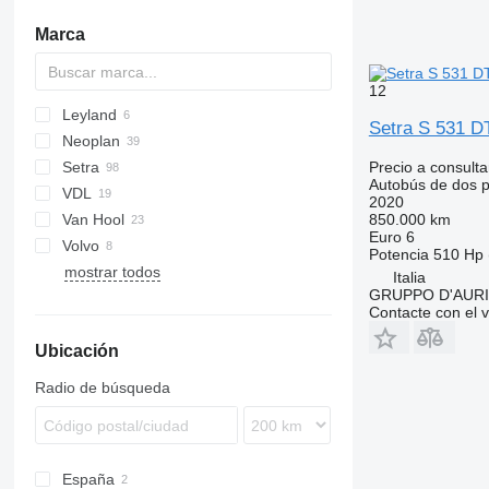
Marca
12
Leyland
KLQ
Setra S 531 D
Neoplan
A-series
Setra
Cityliner
Precio a consulta
Autobús de dos p
VDL
Megaliner
S-series
Axial
2020
Van Hool
Skyliner
TopClass
Futura
850.000 km
Euro 6
Volvo
Astromega
Potencia
510 Hp 
mostrar todos
T-series
B-series
ZK
Italia
GRUPPO D'AURIA
Contacte con el 
Ubicación
Radio de búsqueda
España