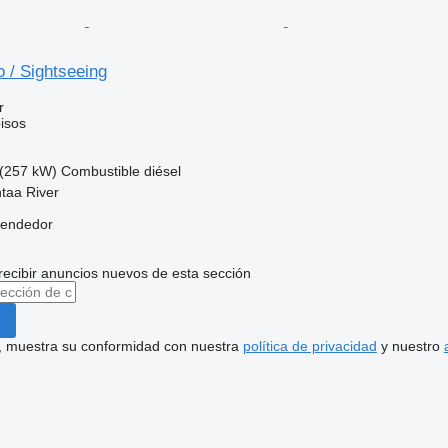
 / Sightseeing
r
isos
(257 kW)
Combustible
diésel
ntaa River
vendedor
recibir anuncios nuevos de esta sección
uí, muestra su conformidad con nuestra
política de privacidad
y nuestro