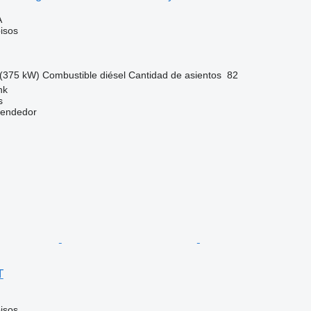
A
isos
(375 kW)
Combustible
diésel
Cantidad de asientos
82
nk
s
vendedor
T
isos