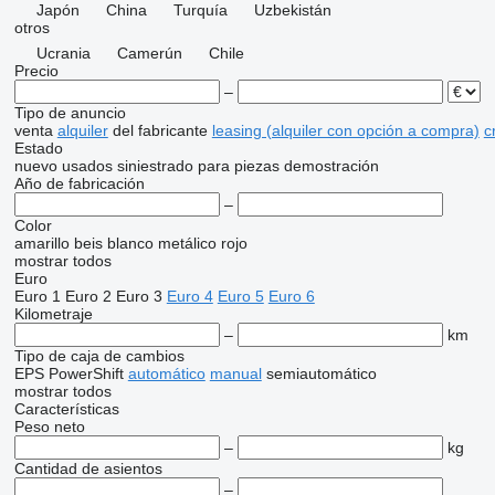
Japón
China
Turquía
Uzbekistán
otros
Ucrania
Camerún
Chile
Precio
–
Tipo de anuncio
venta
alquiler
del fabricante
leasing (alquiler con opción a compra)
c
Estado
nuevo
usados
siniestrado
para piezas
demostración
Año de fabricación
–
Color
amarillo
beis
blanco
metálico
rojo
mostrar todos
Euro
Euro 1
Euro 2
Euro 3
Euro 4
Euro 5
Euro 6
Kilometraje
–
km
Tipo de caja de cambios
EPS
PowerShift
automático
manual
semiautomático
mostrar todos
Características
Peso neto
–
kg
Cantidad de asientos
–