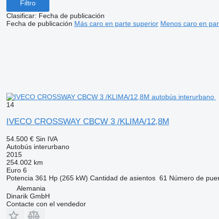
Filtro
Clasificar
:
Fecha de publicación
Fecha de publicación
Más caro en parte superior
Menos caro en par
14
IVECO CROSSWAY CBCW 3 /KLIMA/12,8M
54.500 €
Sin IVA
Autobús interurbano
2015
254.002 km
Euro 6
Potencia
361 Hp (265 kW)
Cantidad de asientos
61
Número de puer
Alemania
Dinarik GmbH
Contacte con el vendedor