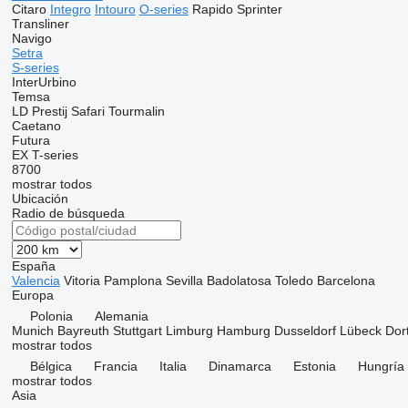
Citaro
Integro
Intouro
O-series
Rapido
Sprinter
Transliner
Navigo
Setra
S-series
InterUrbino
Temsa
LD
Prestij
Safari
Tourmalin
Caetano
Futura
EX
T-series
8700
mostrar todos
Ubicación
Radio de búsqueda
España
Valencia
Vitoria
Pamplona
Sevilla
Badolatosa
Toledo
Barcelona
Europa
Polonia
Alemania
Munich
Bayreuth
Stuttgart
Limburg
Hamburg
Dusseldorf
Lübeck
Dor
mostrar todos
Bélgica
Francia
Italia
Dinamarca
Estonia
Hungría
mostrar todos
Asia