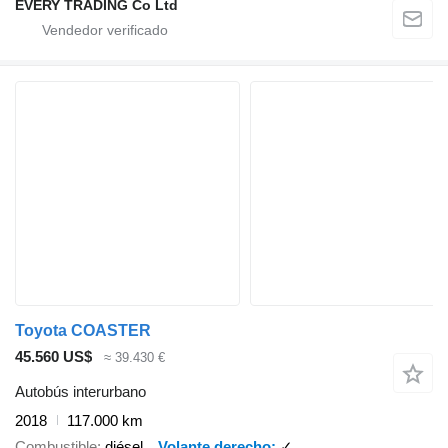
EVERY TRADING Co Ltd
Toyota COASTER
45.560 US$
≈ 39.430 €
Autobús interurbano
2018
117.000 km
Combustible
diésel
Volante derecho
✓