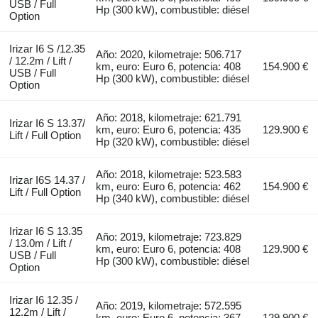
USB / Full
Hp (300 kW), combustible: diésel
Option
Irizar I6 S /12.35
Año: 2020, kilometraje: 506.717
/ 12.2m / Lift /
km, euro: Euro 6, potencia: 408
154.900 €
USB / Full
Hp (300 kW), combustible: diésel
Option
Año: 2018, kilometraje: 621.791
Irizar I6 S 13.37/
km, euro: Euro 6, potencia: 435
129.900 €
Lift / Full Option
Hp (320 kW), combustible: diésel
Año: 2018, kilometraje: 523.583
Irizar I6S 14.37 /
km, euro: Euro 6, potencia: 462
154.900 €
Lift / Full Option
Hp (340 kW), combustible: diésel
Irizar I6 S 13.35
Año: 2019, kilometraje: 723.829
/ 13.0m / Lift /
km, euro: Euro 6, potencia: 408
129.900 €
USB / Full
Hp (300 kW), combustible: diésel
Option
Irizar I6 12.35 /
Año: 2019, kilometraje: 572.595
12.2m / Lift /
km, euro: Euro 6, potencia: 367
129.900 €