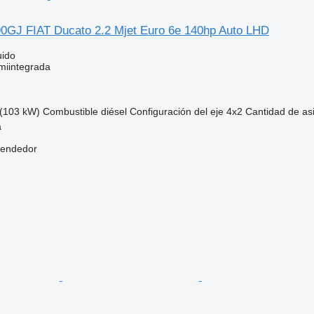
690GJ FIAT Ducato 2.2 Mjet Euro 6e 140hp Auto LHD
uido
miintegrada
(103 kW)
Combustible
diésel
Configuración del eje
4x2
Cantidad de as
á
vendedor