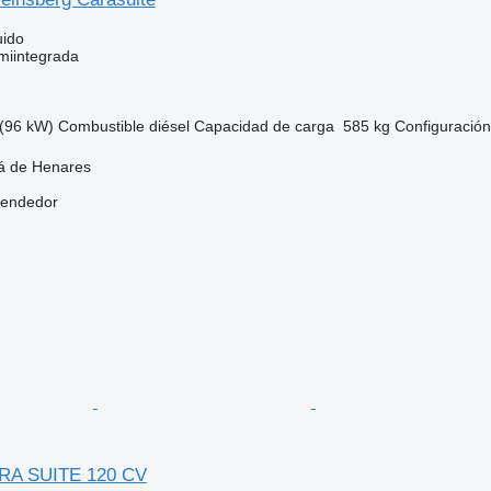
uido
miintegrada
(96 kW)
Combustible
diésel
Capacidad de carga
585 kg
Configuración
lá de Henares
vendedor
RA SUITE 120 CV