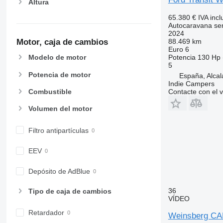
Altura
65.380 €
IVA incl
Autocaravana se
2024
Motor, caja de cambios
88.469 km
Euro 6
Potencia
130 Hp 
Modelo de motor
5
Potencia de motor
España, Alca
Indie Campers
Combustible
Contacte con el 
Volumen del motor
Filtro antipartículas
EEV
Depósito de AdBlue
36
Tipo de caja de cambios
VÍDEO
Retardador
Weinsberg CA