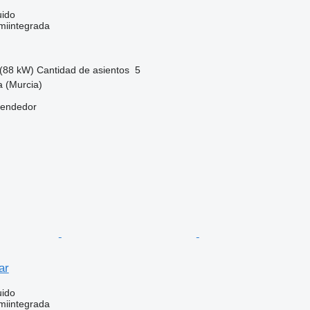
uido
miintegrada
(88 kW)
Cantidad de asientos
5
 (Murcia)
vendedor
ar
uido
miintegrada