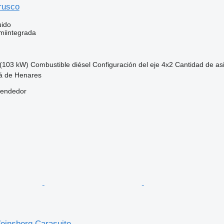
rusco
uido
miintegrada
(103 kW)
Combustible
diésel
Configuración del eje
4x2
Cantidad de as
lá de Henares
vendedor
Weinsberg Carasuite