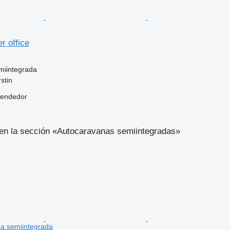
r office
miintegrada
stin
vendedor
en la sección «Autocaravanas semiintegradas»
a semiintegrada