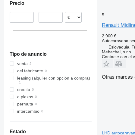
Precio
5
–
Renault Midline
2.900 €
Autocaravana se
Eslovaquia, Tr
Mebachel, s.r.o.
Tipo de anuncio
Contacte con el 
venta
del fabricante
Otras marcas 
leasing (alquiler con opción a compra)
crédito
a plazos
permuta
intercambio
Estado
LHD autocaravan