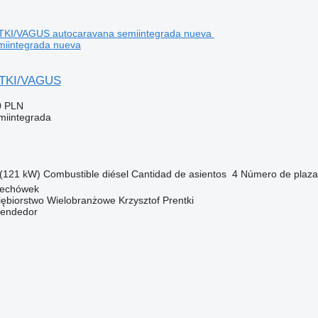
miintegrada nueva
NTKI/VAGUS
0 PLN
miintegrada
(121 kW)
Combustible
diésel
Cantidad de asientos
4
Número de plaza
iechówek
biorstwo Wielobranżowe Krzysztof Prentki
vendedor