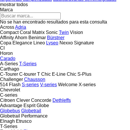
mostrar todos
Marca
No se han encontrado resultados para esta consulta
Across
Adria
Compact
Coral
Matrix
Sonic
Twin
Vision
Affinity
Ahorn
Benimar
Bürstner
Copa
Elegance
Lineo
Lyseo
Nexxo
Signature
CI
Horon
Carado
A-Series
T-Series
Carthago
C-Tourer
C-tourer T
Chic E-Line
Chic S-Plus
Challenger
Chausson
514
Flash
S-series
V-series
Welcome
X-series
Chevrolet
C-series
Citroen
Clever
Concorde
Dethleffs
Advantage
Esprit
Globe
Globebus
Globetrail
Globetrail Performance
Elnagh
Etrusco
T-Series