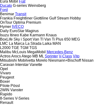
Eura Mobil
Fiat
Ducato
G-series
Weinsberg
Ford
Benimar
Transit
Frankia
Freightliner
Giottiline
Gulf Stream
Hobby
OnTour
Optima
Premium
Hymer
IVECO
Daily
EuroStar
Magirus
Isuzu
Itineo
Kabe
Karmann
Knaus
BoxLife
Sky i
Sport
Van TI
Van Ti Plus 650 MEG
LMC
La Marca
La Strada
Laika
MAN
L2000
TGE
TGM
TGS
Malibu
McLouis
MegaMobil
Mercedes-Benz
Actros
Arocs
Atego
MB
ML
Sprinter
V-Class
Vito
Mitsubishi
Mobilvetta
Morelo
Niesmann+Bischoff
Nissan
Caravan
Interstar
Vanette
Opel
Vivaro
Peugeot
Boxer
Pilote
Pössl
2WIN
Vanster
Rapido
8-Series
V-Series
Renault