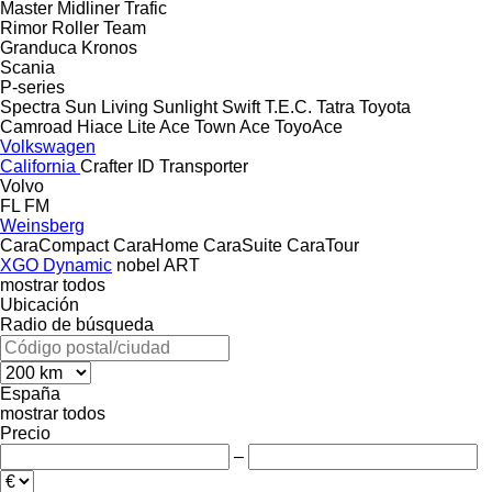
Master
Midliner
Trafic
Rimor
Roller Team
Granduca
Kronos
Scania
P-series
Spectra
Sun Living
Sunlight
Swift
T.E.C.
Tatra
Toyota
Camroad
Hiace
Lite Ace
Town Ace
ToyoAce
Volkswagen
California
Crafter
ID
Transporter
Volvo
FL
FM
Weinsberg
CaraCompact
CaraHome
CaraSuite
CaraTour
XGO Dynamic
nobel ART
mostrar todos
Ubicación
Radio de búsqueda
España
mostrar todos
Precio
–