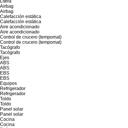
Litera
Airbag
Airbag
Calefacción estática
Calefacción estática
Aire acondicionado
Aire acondicionado
Control de crucero (tempomat)
Control de crucero (tempomat)
Tacógrafo
Tacógrafo
Ejes
ABS
ABS
EBS
EBS
Equipos
Refrigerador
Refrigerador
Toldo
Toldo
Panel solar
Panel solar
Cocina
Cocina