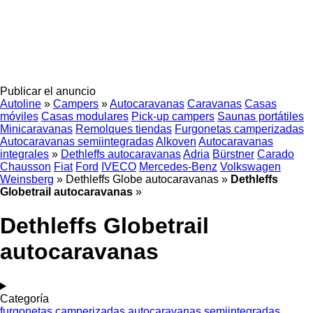
Publicar el anuncio
Autoline
»
Campers
»
Autocaravanas
Caravanas
Casas
móviles
Casas modulares
Pick-up campers
Saunas portátiles
Minicaravanas
Remolques tiendas
Furgonetas camperizadas
Autocaravanas semiintegradas
Alkoven
Autocaravanas
integrales
»
Dethleffs autocaravanas
Adria
Bürstner
Carado
Chausson
Fiat
Ford
IVECO
Mercedes-Benz
Volkswagen
Weinsberg
»
Dethleffs Globe autocaravanas
»
Dethleffs
Globetrail autocaravanas
»
Dethleffs Globetrail
autocaravanas
Categoría
furgonetas camperizadas
autocaravanas semiintegradas