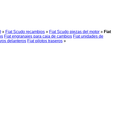
O
»
Fiat Scudo recambios
»
Fiat Scudo piezas del motor
»
Fiat
os
Fiat engranajes para caja de cambios
Fiat unidades de
aros delanteros
Fiat pilotos traseros
»