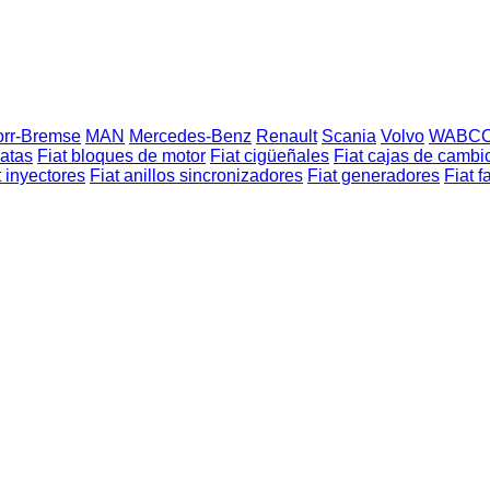
rr-Bremse
MAN
Mercedes-Benz
Renault
Scania
Volvo
WABC
latas
Fiat bloques de motor
Fiat cigüeñales
Fiat cajas de cambi
t inyectores
Fiat anillos sincronizadores
Fiat generadores
Fiat f