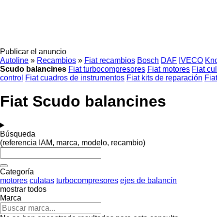
Publicar el anuncio
Autoline
»
Recambios
»
Fiat recambios
Bosch
DAF
IVECO
Kno
Scudo balancines
Fiat turbocompresores
Fiat motores
Fiat cu
control
Fiat cuadros de instrumentos
Fiat kits de reparación
Fia
Fiat Scudo balancines
Búsqueda
(referencia IAM, marca, modelo, recambio)
Categoría
motores
culatas
turbocompresores
ejes de balancín
mostrar todos
Marca