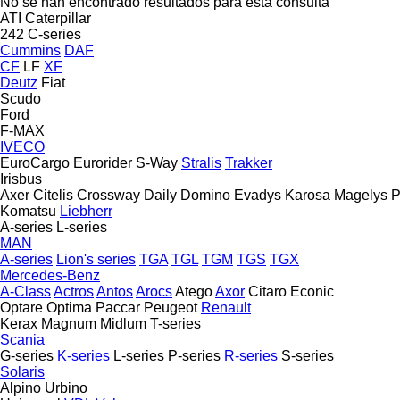
No se han encontrado resultados para esta consulta
ATI
Caterpillar
242
C-series
Cummins
DAF
CF
LF
XF
Deutz
Fiat
Scudo
Ford
F-MAX
IVECO
EuroCargo
Eurorider
S-Way
Stralis
Trakker
Irisbus
Axer
Citelis
Crossway
Daily
Domino
Evadys
Karosa
Magelys
P
Komatsu
Liebherr
A-series
L-series
MAN
A-series
Lion's series
TGA
TGL
TGM
TGS
TGX
Mercedes-Benz
A-Class
Actros
Antos
Arocs
Atego
Axor
Citaro
Econic
Optare
Optima
Paccar
Peugeot
Renault
Kerax
Magnum
Midlum
T-series
Scania
G-series
K-series
L-series
P-series
R-series
S-series
Solaris
Alpino
Urbino