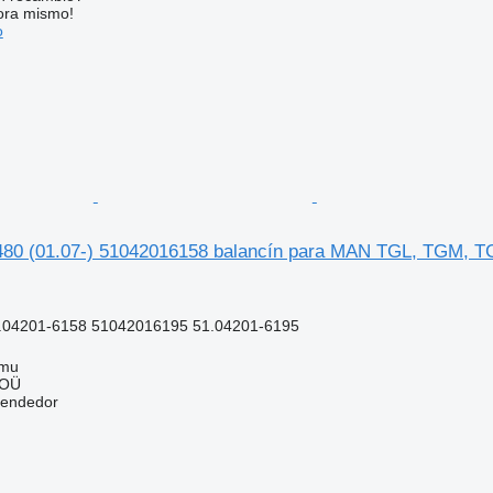
ora mismo!
o
80 (01.07-) 51042016158 balancín para MAN TGL, TGM, T
.04201-6158 51042016195 51.04201-6195
mmu
 OÜ
vendedor