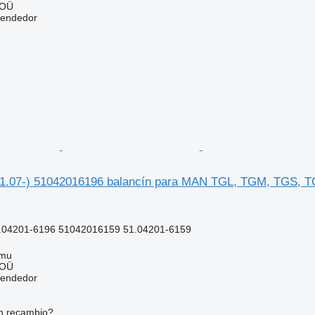
 OÜ
vendedor
1.07-) 51042016196 balancín para MAN TGL, TGM, TGS, T
.04201-6196 51042016159 51.04201-6159
mmu
 OÜ
vendedor
n recambio?