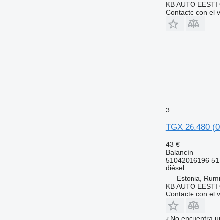
KB AUTO EESTI
Contacte con el 
3
TGX 26.480 (0
43 €
Balancín
51042016196 51
diésel
Estonia, Ru
KB AUTO EESTI
Contacte con el 
¿No encuentra u