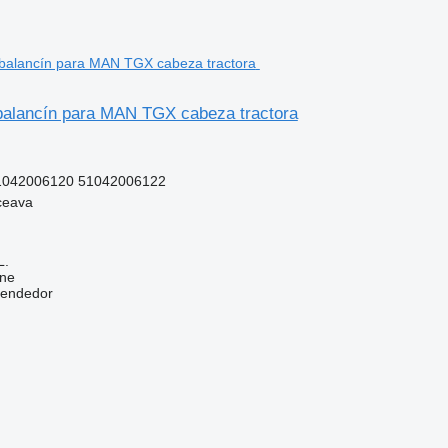
alancín para MAN TGX cabeza tractora
1042006120 51042006122
ceava
L.
ine
vendedor