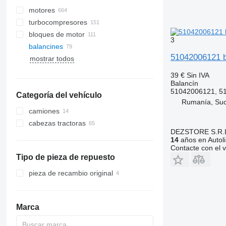
motores
turbocompresores
bloques de motor
3
balancines
51042006121 b
mostrar todos
39 €
Sin IVA
Balancín
51042006121, 5
Categoría del vehículo
Rumanía, Su
camiones
cabezas tractoras
DEZSTORE S.R.
14
años en Autol
Contacte con el 
Tipo de pieza de repuesto
pieza de recambio original
Marca