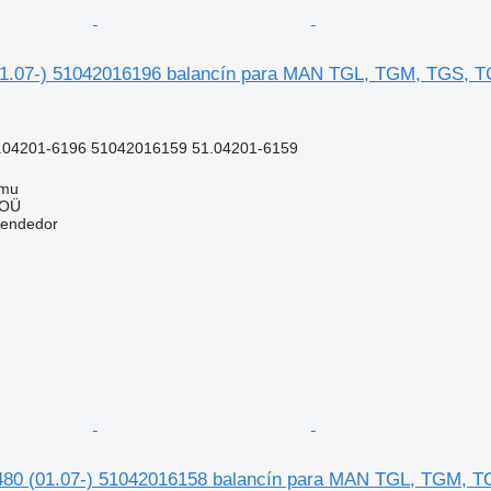
1.07-) 51042016196 balancín para MAN TGL, TGM, TGS, T
.04201-6196 51042016159 51.04201-6159
mmu
 OÜ
vendedor
80 (01.07-) 51042016158 balancín para MAN TGL, TGM, T