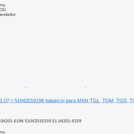
mmu
 OÜ
vendedor
1.07-) 51042016196 balancín para MAN TGL, TGM, TGS, T
.04201-6196 51042016159 51.04201-6159
mmu