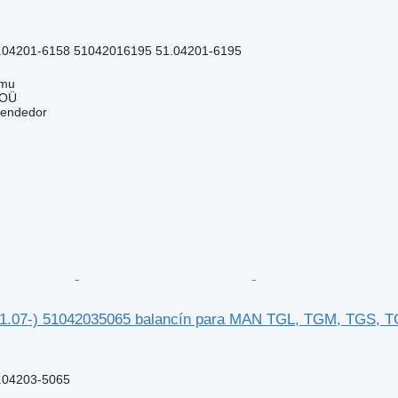
.04201-6158 51042016195 51.04201-6195
mmu
 OÜ
vendedor
1.07-) 51042035065 balancín para MAN TGL, TGM, TGS, T
.04203-5065