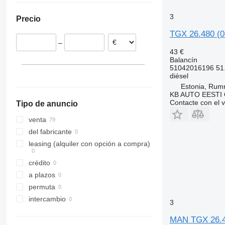
3
Precio
TGX 26.480 (0
–
43 €
Balancín
51042016196 51
diésel
Estonia, Ru
KB AUTO EESTI
Contacte con el 
Tipo de anuncio
venta
del fabricante
leasing (alquiler con opción a compra)
crédito
a plazos
permuta
intercambio
3
MAN TGX 26.4