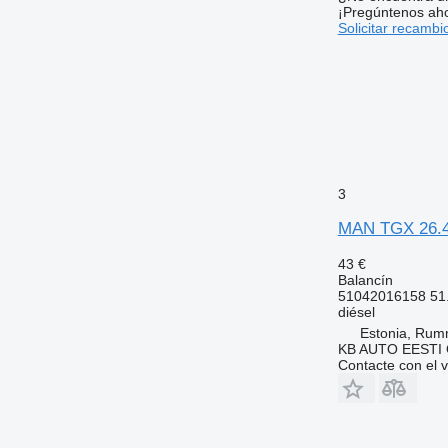
¡Pregúntenos ah
Solicitar recambi
3
MAN TGX 26.4
43 €
Balancín
51042016158 51
diésel
Estonia, Ru
KB AUTO EESTI
Contacte con el 