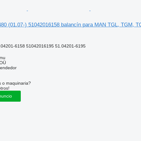
80 (01.07-) 51042016158 balancín para MAN TGL, TGM, T
.04201-6158 51042016195 51.04201-6195
mmu
 OÜ
vendedor
s o maquinaria?
tros!
nuncio