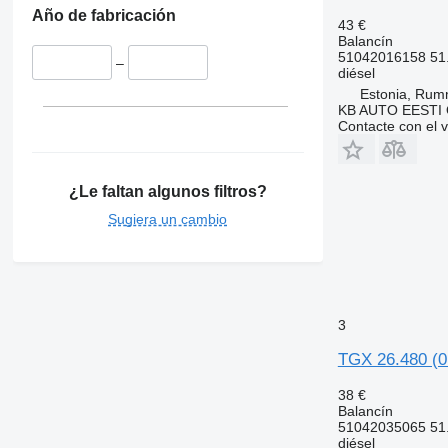
Año de fabricación
43 €
Balancín
51042016158 51
–
diésel
Estonia, Ru
KB AUTO EESTI
Contacte con el 
¿Le faltan algunos filtros?
Sugiera un cambio
3
TGX 26.480 (0
38 €
Balancín
51042035065 51
diésel