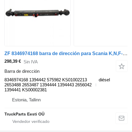
ZF 8346974168 barra de dirección para Scania K,N,F-series bus (2006-) autobús
298,39 €
Sin IVA
Barra de dirección
8346974168 1394442 575982 KS01002213
diésel
2653488 2653487 1394444 1394443 2656042
1394441 KS00002381
Estonia, Tallinn
TruckParts Eesti OÜ