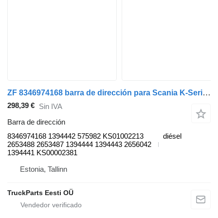
ZF 8346974168 barra de dirección para Scania K-Series (2016-) autobús
298,39 €
Sin IVA
Barra de dirección
8346974168 1394442 575982 KS01002213
diésel
2653488 2653487 1394444 1394443 2656042
1394441 KS00002381
Estonia, Tallinn
TruckParts Eesti OÜ