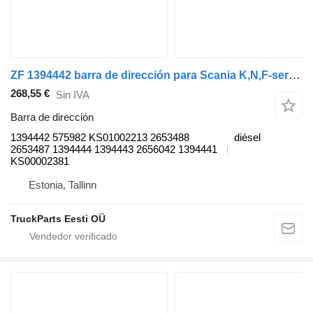
ZF 1394442 barra de dirección para Scania K,N,F-series bus (2006-) autobús
268,55 €
Sin IVA
Barra de dirección
1394442 575982 KS01002213 2653488
diésel
2653487 1394444 1394443 2656042 1394441
KS00002381
Estonia, Tallinn
TruckParts Eesti OÜ