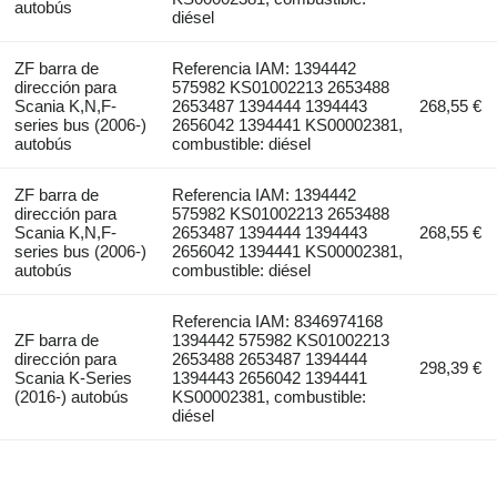
autobús
diésel
ZF barra de
Referencia IAM: 1394442
dirección para
575982 KS01002213 2653488
Scania K,N,F-
2653487 1394444 1394443
268,55 €
series bus (2006-)
2656042 1394441 KS00002381,
autobús
combustible: diésel
ZF barra de
Referencia IAM: 1394442
dirección para
575982 KS01002213 2653488
Scania K,N,F-
2653487 1394444 1394443
268,55 €
series bus (2006-)
2656042 1394441 KS00002381,
autobús
combustible: diésel
Referencia IAM: 8346974168
ZF barra de
1394442 575982 KS01002213
dirección para
2653488 2653487 1394444
298,39 €
Scania K-Series
1394443 2656042 1394441
(2016-) autobús
KS00002381, combustible:
diésel