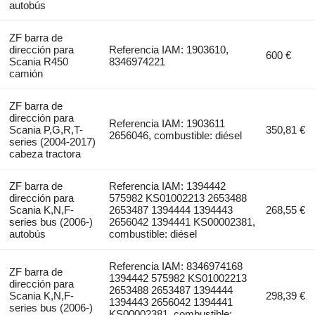
autobús
ZF barra de
dirección para
Referencia IAM: 1903610,
600 €
Scania R450
8346974221
camión
ZF barra de
dirección para
Referencia IAM: 1903611
Scania P,G,R,T-
350,81 €
2656046, combustible: diésel
series (2004-2017)
cabeza tractora
ZF barra de
Referencia IAM: 1394442
dirección para
575982 KS01002213 2653488
Scania K,N,F-
2653487 1394444 1394443
268,55 €
series bus (2006-)
2656042 1394441 KS00002381,
autobús
combustible: diésel
Referencia IAM: 8346974168
ZF barra de
1394442 575982 KS01002213
dirección para
2653488 2653487 1394444
Scania K,N,F-
298,39 €
1394443 2656042 1394441
series bus (2006-)
KS00002381, combustible: