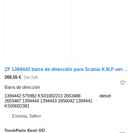
ZF 1394442 barra de dirección para Scania K,N,F-series bus (2006-) autobús
268,55 €
Sin IVA
Barra de dirección
1394442 575982 KS01002213 2653488
diésel
2653487 1394444 1394443 2656042 1394441
KS00002381
Estonia, Tallinn
TruckParts Eesti OÜ