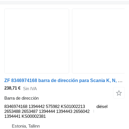
ZF 8346974168 barra de dirección para Scania K, N, F-Series (2006-) autobús
238,71 €
Sin IVA
Barra de dirección
8346974168 1394442 575982 KS01002213
diésel
2653488 2653487 1394444 1394443 2656042
1394441 KS00002381
Estonia, Tallinn