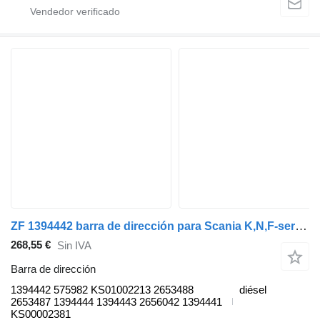
ZF 1394442 barra de dirección para Scania K,N,F-series bus (2006-) autobús
268,55 €
Sin IVA
Barra de dirección
1394442 575982 KS01002213 2653488
diésel
2653487 1394444 1394443 2656042 1394441
KS00002381