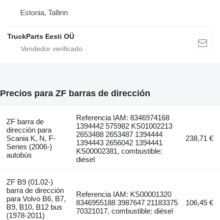
Estonia, Tallinn
TruckParts Eesti OÜ
Precios para ZF barras de dirección
Referencia IAM: 8346974168
ZF barra de
1394442 575982 KS01002213
dirección para
2653488 2653487 1394444
Scania K, N, F-
238,71 €
1394443 2656042 1394441
Series (2006-)
KS00002381, combustible:
autobús
diésel
ZF B9 (01.02-)
barra de dirección
Referencia IAM: KS00001320
para Volvo B6, B7,
8346955188 3987647 21183375
106,45 €
B9, B10, B12 bus
70321017, combustible: diésel
(1978-2011)