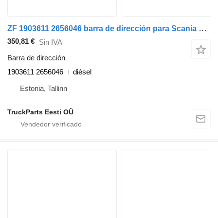
ZF 1903611 2656046 barra de dirección para Scania P,G,R,T-series (2004-2017) cabeza tractora
350,81 €
Sin IVA
Barra de dirección
1903611 2656046
diésel
Estonia, Tallinn
TruckParts Eesti OÜ