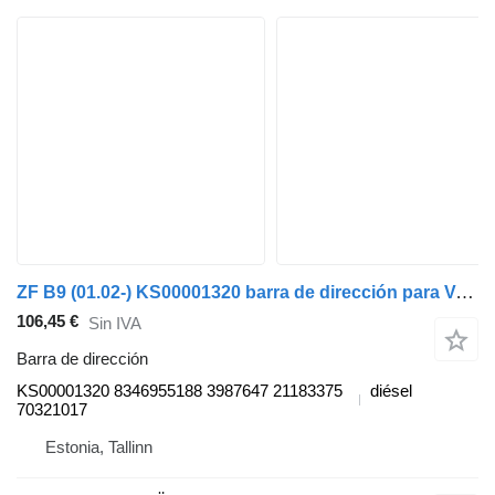
ZF B9 (01.02-) KS00001320 barra de dirección para Volvo B6, B7, B9, B10, B12 bus (1978-2011) autobús
106,45 €
Sin IVA
Barra de dirección
KS00001320 8346955188 3987647 21183375
diésel
70321017
Estonia, Tallinn