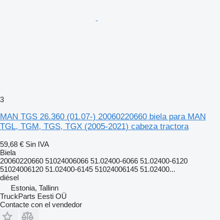
3
MAN TGS 26.360 (01.07-) 20060220660 biela para MAN
TGL, TGM, TGS, TGX (2005-2021) cabeza tractora
59,68 €
Sin IVA
Biela
20060220660 51024006066 51.02400-6066 51.02400-6120
51024006120 51.02400-6145 51024006145 51.02400...
diésel
Estonia, Tallinn
TruckParts Eesti OÜ
Contacte con el vendedor