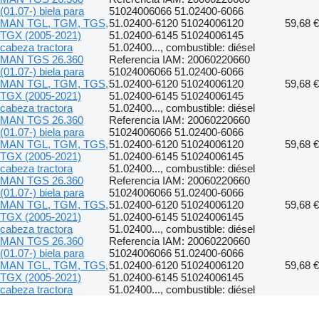
(01.07-) biela para
51024006066 51.02400-6066
MAN TGL, TGM, TGS,
51.02400-6120 51024006120
59,68 €
TGX (2005-2021)
51.02400-6145 51024006145
cabeza tractora
51.02400..., combustible: diésel
MAN TGS 26.360
Referencia IAM: 20060220660
(01.07-) biela para
51024006066 51.02400-6066
MAN TGL, TGM, TGS,
51.02400-6120 51024006120
59,68 €
TGX (2005-2021)
51.02400-6145 51024006145
cabeza tractora
51.02400..., combustible: diésel
MAN TGS 26.360
Referencia IAM: 20060220660
(01.07-) biela para
51024006066 51.02400-6066
MAN TGL, TGM, TGS,
51.02400-6120 51024006120
59,68 €
TGX (2005-2021)
51.02400-6145 51024006145
cabeza tractora
51.02400..., combustible: diésel
MAN TGS 26.360
Referencia IAM: 20060220660
(01.07-) biela para
51024006066 51.02400-6066
MAN TGL, TGM, TGS,
51.02400-6120 51024006120
59,68 €
TGX (2005-2021)
51.02400-6145 51024006145
cabeza tractora
51.02400..., combustible: diésel
MAN TGS 26.360
Referencia IAM: 20060220660
(01.07-) biela para
51024006066 51.02400-6066
MAN TGL, TGM, TGS,
51.02400-6120 51024006120
59,68 €
TGX (2005-2021)
51.02400-6145 51024006145
cabeza tractora
51.02400..., combustible: diésel