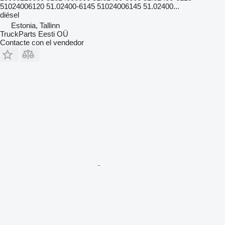
51024006120 51.02400-6145 51024006145 51.02400...
diésel
Estonia, Tallinn
TruckParts Eesti OÜ
Contacte con el vendedor