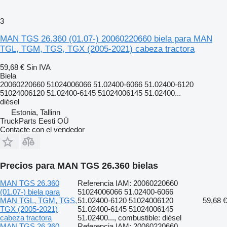
3
MAN TGS 26.360 (01.07-) 20060220660 biela para MAN
TGL, TGM, TGS, TGX (2005-2021) cabeza tractora
59,68 €
Sin IVA
Biela
20060220660 51024006066 51.02400-6066 51.02400-6120
51024006120 51.02400-6145 51024006145 51.02400...
diésel
Estonia, Tallinn
TruckParts Eesti OÜ
Contacte con el vendedor
Precios para MAN TGS 26.360 bielas
MAN TGS 26.360
Referencia IAM: 20060220660
(01.07-) biela para
51024006066 51.02400-6066
MAN TGL, TGM, TGS,
51.02400-6120 51024006120
59,68 €
TGX (2005-2021)
51.02400-6145 51024006145
cabeza tractora
51.02400..., combustible: diésel
MAN TGS 26.360
Referencia IAM: 20060220660