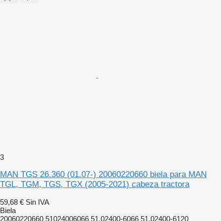
3
MAN TGS 26.360 (01.07-) 20060220660 biela para MAN
TGL, TGM, TGS, TGX (2005-2021) cabeza tractora
59,68 €
Sin IVA
Biela
20060220660 51024006066 51.02400-6066 51.02400-6120