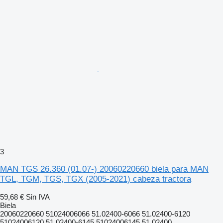
3
MAN TGS 26.360 (01.07-) 20060220660 biela para MAN
TGL, TGM, TGS, TGX (2005-2021) cabeza tractora
59,68 €
Sin IVA
Biela
20060220660 51024006066 51.02400-6066 51.02400-6120
51024006120 51.02400-6145 51024006145 51.02400...