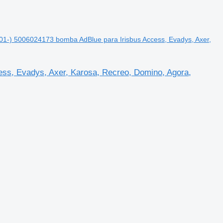
1-) 5006024173 bomba AdBlue para Irisbus Access, Evadys, Axer,
ss, Evadys, Axer, Karosa, Recreo, Domino, Agora,