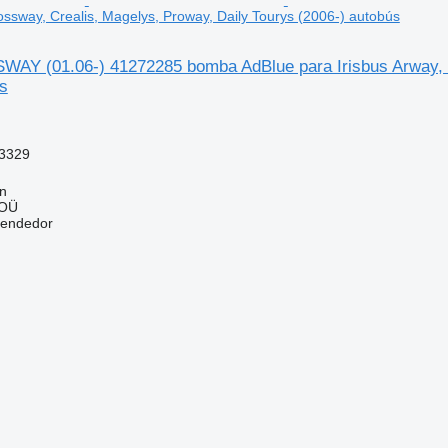
ossway, Crealis, Magelys, Proway, Daily Tourys (2006-) autobús
WAY (01.06-) 41272285 bomba AdBlue para Irisbus Arway, C
s
3329
nn
 OÜ
vendedor