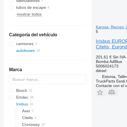
silenciadores
tubos de escape
mostrar todos
Karosa, Recreo, D
5
Categoría del vehículo
Irisbus EUROR
camiones
Citelis, Eurori
autobuses
201,61 €
Sin IVA
Bomba AdBlue
5006024173
Marca
diésel
Estonia, Talli
TruckParts Eesti
Contacte con el 
Bosch
Emitec
Irisbus
Crossway
Daily
Axer
Citelis
Crossway