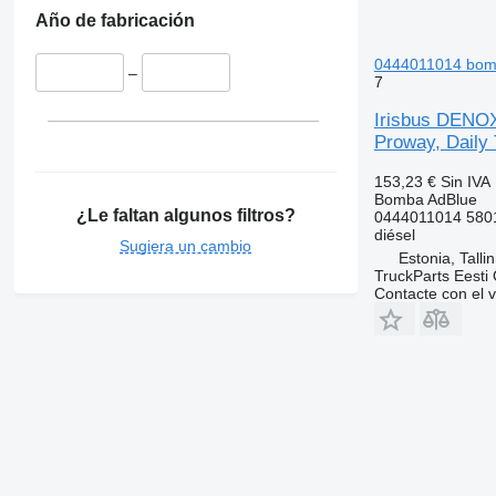
Año de fabricación
0444011014 bomba
–
7
Irisbus DENO
Proway, Daily 
153,23 €
Sin IVA
Bomba AdBlue
¿Le faltan algunos filtros?
0444011014 580
diésel
Sugiera un cambio
Estonia, Talli
TruckParts Eesti
Contacte con el 