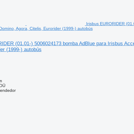
Irisbus EURORIDER (01.0
omino, Agora, Citelis, Eurorider (1999-) autobús
IDER (01.01-) 5006024173 bomba AdBlue para Irisbus Acce
der (1999-) autobús
nn
 OÜ
vendedor