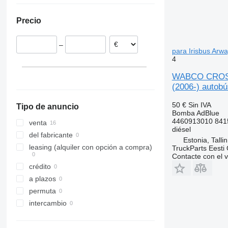
Precio
–
para Irisbus Arwa
4
WABCO CROSSWA
(2006-) autobú
50 €
Sin IVA
Tipo de anuncio
Bomba AdBlue
4460913010 841
venta
diésel
del fabricante
Estonia, Talli
leasing (alquiler con opción a compra)
TruckParts Eesti
Contacte con el 
crédito
a plazos
permuta
intercambio