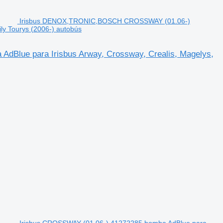
Irisbus DENOX,TRONIC,BOSCH CROSSWAY (01.06-)
ly Tourys (2006-) autobús
lue para Irisbus Arway, Crossway, Crealis, Magelys,
Irisbus CROSSWAY (01.06-) 41272285 bomba AdBlue para