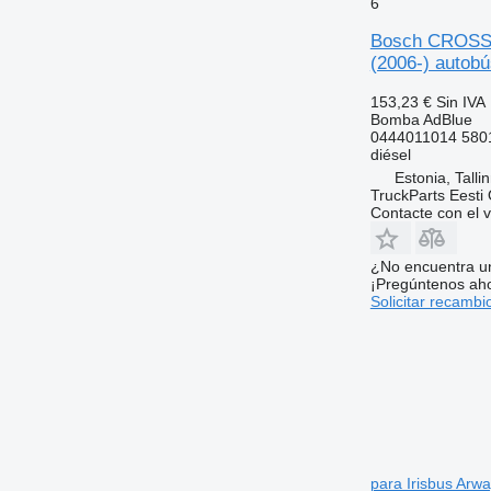
6
Bosch CROSSWA
(2006-) autobú
153,23 €
Sin IVA
Bomba AdBlue
0444011014 580
diésel
Estonia, Talli
TruckParts Eesti
Contacte con el 
¿No encuentra u
¡Pregúntenos ah
Solicitar recambi
para Irisbus Arwa