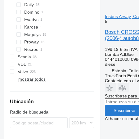
Daily
Domino
Irisbus Arway, Cr
Evadys
5
Karosa
Bosch CROSSWA
Magelys
(2006-) autobú
Proway
199,19 €
Sin IVA
Recreo
Bomba AdBlue
Scania
A-series
Citaro
0444010008 098
diésel
VDL
Alpino
Estonia, Talli
Volvo
Urbino
Futura
TruckParts Eesti
mostrar todos
7700
Contacte con el 
9700
9900
Suscríbase para 
Ubicación
B-series
Suscribirse
Radio de búsqueda
Al hacer clic aq