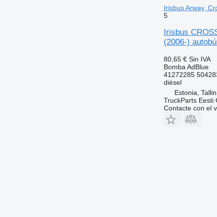
Irisbus Arway, Cr
5
Irisbus CROSS
(2006-) autobú
80,65 €
Sin IVA
Bomba AdBlue
41272285 50428
diésel
Estonia, Talli
TruckParts Eesti
Contacte con el 