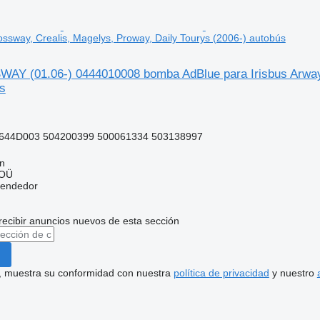
ossway, Crealis, Magelys, Proway, Daily Tourys (2006-) autobús
Y (01.06-) 0444010008 bomba AdBlue para Irisbus Arway, 
s
644D003 504200399 500061334 503138997
nn
 OÜ
vendedor
recibir anuncios nuevos de esta sección
uí, muestra su conformidad con nuestra
política de privacidad
y nuestro