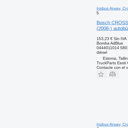
Irisbus Arway, Cr
5
Bosch CROSSWA
(2006-) autobú
153,23 €
Sin IVA
Bomba AdBlue
0444011014 580
diésel
Estonia, Talli
TruckParts Eesti
Contacte con el 
Irisbus Arway, Cr