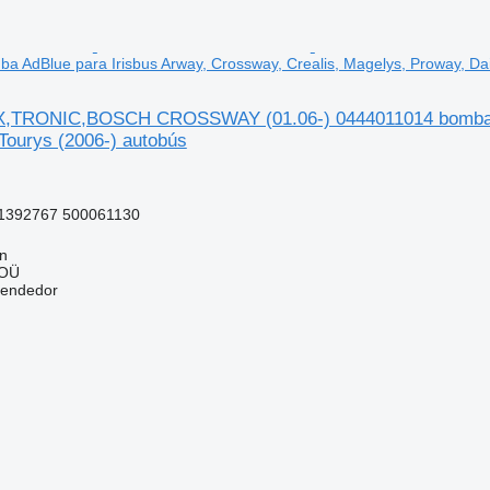
 AdBlue para Irisbus Arway, Crossway, Crealis, Magelys, Proway, Dai
X,TRONIC,BOSCH CROSSWAY (01.06-) 0444011014 bomba AdB
Tourys (2006-) autobús
1392767 500061130
nn
 OÜ
vendedor