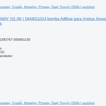
ossway, Crealis, Magelys, Proway, Daily Tourys (2006-) autobús
Y (01.06-) 0444011014 bomba AdBlue para Irisbus Arway, 
s
1392767 500061130
nn
 OÜ
vendedor
ossway, Crealis, Magelys, Proway, Daily Tourys (2006-) autobús