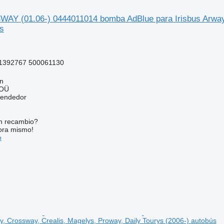
Y (01.06-) 0444011014 bomba AdBlue para Irisbus Arway, 
s
1392767 500061130
nn
 OÜ
vendedor
n recambio?
ora mismo!
o
y, Crossway, Crealis, Magelys, Proway, Daily Tourys (2006-) autobús