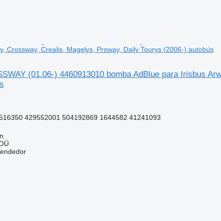
y, Crossway, Crealis, Magelys, Proway, Daily Tourys (2006-) autobús
Y (01.06-) 4460913010 bomba AdBlue para Irisbus Arway,
s
516350 429552001 504192869 1644582 41241093
nn
 OÜ
vendedor