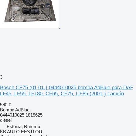
3
Bosch CF75 (01.01-) 0444010025 bomba AdBlue para DAF
LF45, LF55, LF180, CF65, CF75, CF85 (2001-) camión
590 €
Bomba AdBlue
0444010025 1818625
diésel
Estonia, Rummu
KB AUTO EESTI OÜ