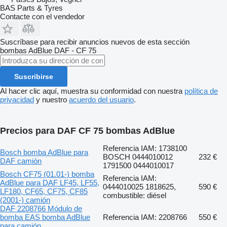
BAS Parts & Tyres
Contacte con el vendedor
Suscríbase para recibir anuncios nuevos de esta sección
bombas AdBlue
DAF - CF 75
Suscribirse
Al hacer clic aquí, muestra su conformidad con nuestra
política de
privacidad
y nuestro
acuerdo del usuario
.
Precios para DAF CF 75 bombas AdBlue
Referencia IAM: 1738100
Bosch bomba AdBlue para
BOSCH 0444010012
232 €
DAF camión
1791500 0444010017
Bosch CF75 (01.01-) bomba
Referencia IAM:
AdBlue para DAF LF45, LF55,
0444010025 1818625,
590 €
LF180, CF65, CF75, CF85
combustible: diésel
(2001-) camión
DAF 2208766 Módulo de
bomba EAS bomba AdBlue
Referencia IAM: 2208766
550 €
para camión