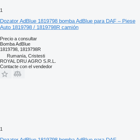
1
Dozator AdBlue 1819798 bomba AdBlue para DAF – Piese
Auto 1819798 / 1819798R camión
Precio a consultar
Bomba AdBlue
1819798, 1819798R
Rumanía, Cristesti
ROYAL DRU AGRO S.R.L.
Contacte con el vendedor
1
Dozator AdBlue 1819798 bomba AdBlue para DAF