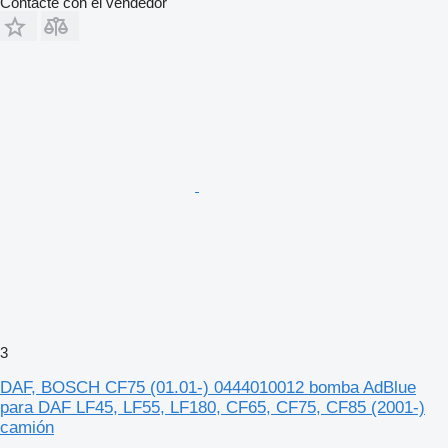
Contacte con el vendedor
3
DAF, BOSCH CF75 (01.01-) 0444010012 bomba AdBlue
para DAF LF45, LF55, LF180, CF65, CF75, CF85 (2001-)
camión