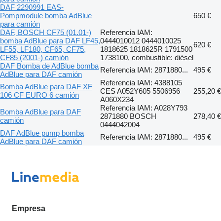
DAF 2290991 EAS-
Pompmodule bomba AdBlue
650 €
para camión
DAF, BOSCH CF75 (01.01-)
Referencia IAM:
bomba AdBlue para DAF LF45,
0444010012 0444010025
620 €
LF55, LF180, CF65, CF75,
1818625 1818625R 1791500
CF85 (2001-) camión
1738100, combustible: diésel
DAF Bomba de AdBlue bomba
Referencia IAM: 2871880...
495 €
AdBlue para DAF camión
Referencia IAM: 4388105
Bomba AdBlue para DAF XF
CES A052Y605 5506956
255,20 €
106 CF EURO 6 camión
A060X234
Referencia IAM: A028Y793
Bomba AdBlue para DAF
2871880 BOSCH
278,40 €
camión
0444042004
DAF AdBlue pump bomba
Referencia IAM: 2871880...
495 €
AdBlue para DAF camión
Empresa