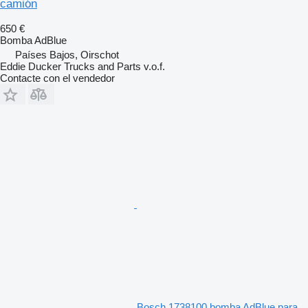
camión
650 €
Bomba AdBlue
Países Bajos, Oirschot
Eddie Ducker Trucks and Parts v.o.f.
Contacte con el vendedor
Bosch 1738100 bomba AdBlue para