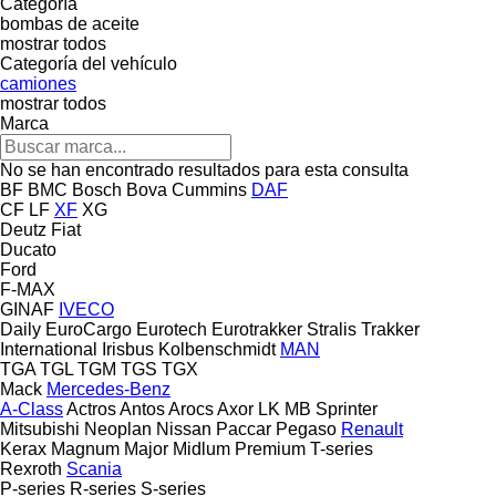
Categoría
bombas de aceite
mostrar todos
Categoría del vehículo
camiones
mostrar todos
Marca
No se han encontrado resultados para esta consulta
BF
BMC
Bosch
Bova
Cummins
DAF
CF
LF
XF
XG
Deutz
Fiat
Ducato
Ford
F-MAX
GINAF
IVECO
Daily
EuroCargo
Eurotech
Eurotrakker
Stralis
Trakker
International
Irisbus
Kolbenschmidt
MAN
TGA
TGL
TGM
TGS
TGX
Mack
Mercedes-Benz
A-Class
Actros
Antos
Arocs
Axor
LK
MB
Sprinter
Mitsubishi
Neoplan
Nissan
Paccar
Pegaso
Renault
Kerax
Magnum
Major
Midlum
Premium
T-series
Rexroth
Scania
P-series
R-series
S-series