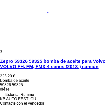
3
Zepro 59326 59325 bomba de aceite para Volvo
VOLVO FH, FM, FMX-4 series (2013-) camión
223,20 €
Bomba de aceite
59326 59325
diésel
Estonia, Rummu
KB AUTO EESTI OÜ
Contacte con el vendedor