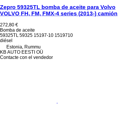
Zepro 59325TL bomba de aceite para Volvo
VOLVO FH, FM, FMX-4 series (2013-) camión
272,80 €
Bomba de aceite
59325TL 59325 15197-10 1519710
diésel
Estonia, Rummu
KB AUTO EESTI OÜ
Contacte con el vendedor