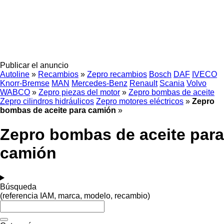
Publicar el anuncio
Autoline
»
Recambios
»
Zepro recambios
Bosch
DAF
IVECO
Knorr-Bremse
MAN
Mercedes-Benz
Renault
Scania
Volvo
WABCO
»
Zepro piezas del motor
»
Zepro bombas de aceite
Zepro cilindros hidráulicos
Zepro motores eléctricos
»
Zepro
bombas de aceite para camión
»
Zepro bombas de aceite para
camión
Búsqueda
(referencia IAM, marca, modelo, recambio)