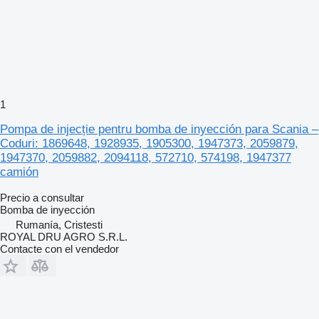
1
Pompa de injecție pentru bomba de inyección para Scania –
Coduri: 1869648, 1928935, 1905300, 1947373, 2059879,
1947370, 2059882, 2094118, 572710, 574198, 1947377
camión
Precio a consultar
Bomba de inyección
Rumanía, Cristesti
ROYAL DRU AGRO S.R.L.
Contacte con el vendedor