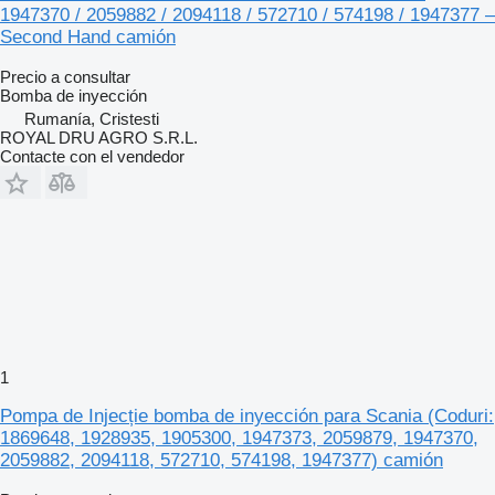
1947370 / 2059882 / 2094118 / 572710 / 574198 / 1947377 –
Second Hand camión
Precio a consultar
Bomba de inyección
Rumanía, Cristesti
ROYAL DRU AGRO S.R.L.
Contacte con el vendedor
1
Pompa de Injecție bomba de inyección para Scania (Coduri:
1869648, 1928935, 1905300, 1947373, 2059879, 1947370,
2059882, 2094118, 572710, 574198, 1947377) camión