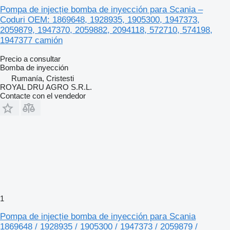
Pompa de injecție bomba de inyección para Scania –
Coduri OEM: 1869648, 1928935, 1905300, 1947373,
2059879, 1947370, 2059882, 2094118, 572710, 574198,
1947377 camión
Precio a consultar
Bomba de inyección
Rumanía, Cristesti
ROYAL DRU AGRO S.R.L.
Contacte con el vendedor
1
Pompa de injecție bomba de inyección para Scania
1869648 / 1928935 / 1905300 / 1947373 / 2059879 /