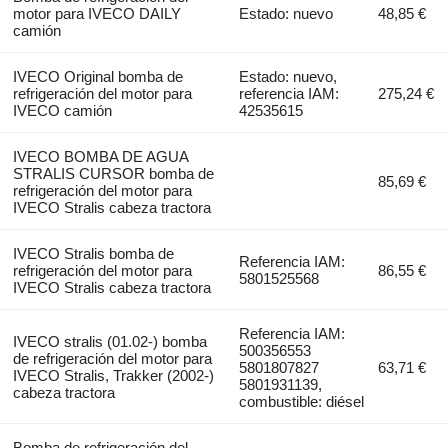
motor para IVECO DAILY
Estado: nuevo
48,85 €
camión
IVECO Original bomba de
Estado: nuevo,
refrigeración del motor para
referencia IAM:
275,24 €
IVECO camión
42535615
IVECO BOMBA DE AGUA
STRALIS CURSOR bomba de
85,69 €
refrigeración del motor para
IVECO Stralis cabeza tractora
IVECO Stralis bomba de
Referencia IAM:
refrigeración del motor para
86,55 €
5801525568
IVECO Stralis cabeza tractora
Referencia IAM:
IVECO stralis (01.02-) bomba
500356553
de refrigeración del motor para
5801807827
63,71 €
IVECO Stralis, Trakker (2002-)
5801931139,
cabeza tractora
combustible: diésel
Bomba de refrigeración del