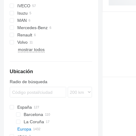
IVECO
BM
XF
Isuzu
Daily
MAN
EuroCargo
NPR
Mercedes-Benz
Eurotech
NQR
F90
Renault
Eurotrakker
TGM
Actros
Canter
Volvo
Stralis
TGX
Atego
Midlum
R-series
mostrar todos
Trakker
Econic
Premium
FL
FM
Ubicación
Radio de búsqueda
España
Barcelona
La Coruña
Europa