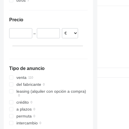
otros
Polonia
Rumanía
Ucrania
Estonia
Precio
Italia
Vicenza
Dinamarca
–
Florence
Portugal
Cingoli
Países Bajos
Ravenna
Bélgica
mostrar todos
Tipo de anuncio
venta
del fabricante
leasing (alquiler con opción a compra)
crédito
a plazos
permuta
intercambio