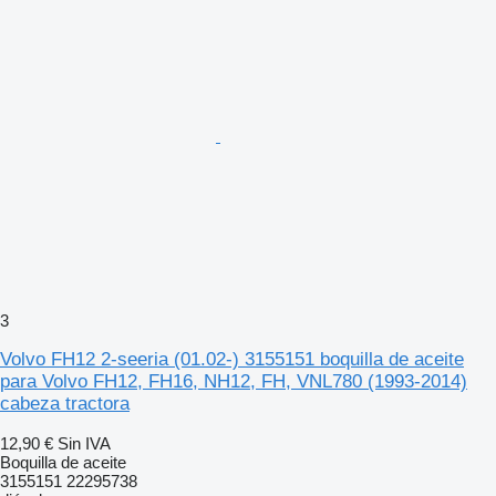
3
Volvo FH12 2-seeria (01.02-) 3155151 boquilla de aceite
para Volvo FH12, FH16, NH12, FH, VNL780 (1993-2014)
cabeza tractora
12,90 €
Sin IVA
Boquilla de aceite
3155151 22295738