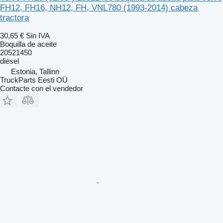
FH12, FH16, NH12, FH, VNL780 (1993-2014) cabeza
tractora
30,65 €
Sin IVA
Boquilla de aceite
20521450
diésel
Estonia, Tallinn
TruckParts Eesti OÜ
Contacte con el vendedor