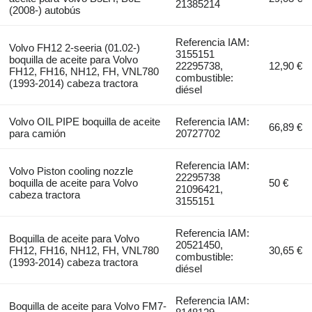
21385214
(2008-) autobús
Referencia IAM:
Volvo FH12 2-seeria (01.02-)
3155151
boquilla de aceite para Volvo
22295738,
12,90 €
FH12, FH16, NH12, FH, VNL780
combustible:
(1993-2014) cabeza tractora
diésel
Volvo OIL PIPE boquilla de aceite
Referencia IAM:
66,89 €
para camión
20727702
Referencia IAM:
Volvo Piston cooling nozzle
22295738
boquilla de aceite para Volvo
50 €
21096421,
cabeza tractora
3155151
Referencia IAM:
Boquilla de aceite para Volvo
20521450,
FH12, FH16, NH12, FH, VNL780
30,65 €
combustible:
(1993-2014) cabeza tractora
diésel
Referencia IAM:
Boquilla de aceite para Volvo FM7-