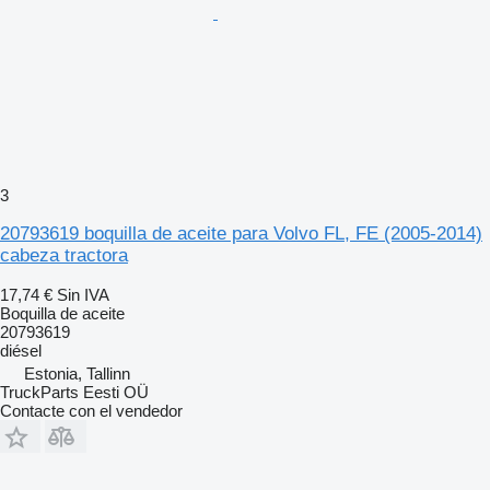
3
20793619 boquilla de aceite para Volvo FL, FE (2005-2014)
cabeza tractora
17,74 €
Sin IVA
Boquilla de aceite
20793619
diésel
Estonia, Tallinn
TruckParts Eesti OÜ
Contacte con el vendedor