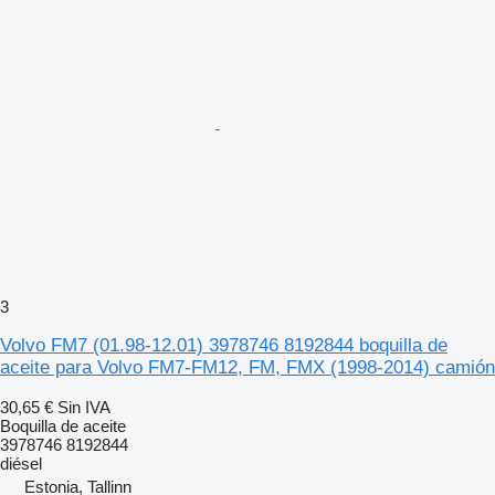
3
Volvo FM7 (01.98-12.01) 3978746 8192844 boquilla de
aceite para Volvo FM7-FM12, FM, FMX (1998-2014) camión
30,65 €
Sin IVA
Boquilla de aceite
3978746 8192844
diésel
Estonia, Tallinn