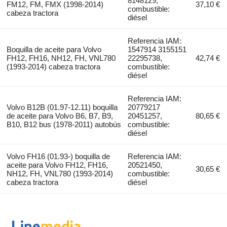
8148129,
FM12, FM, FMX (1998-2014)
37,10 €
combustible:
cabeza tractora
diésel
Referencia IAM:
Boquilla de aceite para Volvo
1547914 3155151
FH12, FH16, NH12, FH, VNL780
22295738,
42,74 €
(1993-2014) cabeza tractora
combustible:
diésel
Referencia IAM:
Volvo B12B (01.97-12.11) boquilla
20779217
de aceite para Volvo B6, B7, B9,
20451257,
80,65 €
B10, B12 bus (1978-2011) autobús
combustible:
diésel
Volvo FH16 (01.93-) boquilla de
Referencia IAM:
aceite para Volvo FH12, FH16,
20521450,
30,65 €
NH12, FH, VNL780 (1993-2014)
combustible:
cabeza tractora
diésel