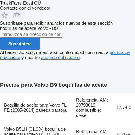
TruckParts Eesti OÜ
Contacte con el vendedor
Suscríbase para recibir anuncios nuevos de esta sección
boquillas de aceite
Volvo - B9
Suscribirse
Al hacer clic aquí, muestra su conformidad con nuestra
política de
privacidad
y nuestro
acuerdo del usuario
.
Precios para Volvo B9 boquillas de aceite
Referencia IAM:
Boquilla de aceite para Volvo FL,
20793619,
17,74 €
FE (2005-2014) cabeza tractora
combustible:
diésel
Volvo B5LH (01.08-) boquilla de
Referencia IAM:
aceite para Volvo B5LH, B0E
29,03 €