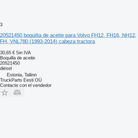
3
20521450 boquilla de aceite para Volvo FH12, FH16, NH12,
FH, VNL780 (1993-2014) cabeza tractora
30,65 €
Sin IVA
Boquilla de aceite
20521450
diésel
Estonia, Tallinn
TruckParts Eesti OÜ
Contacte con el vendedor