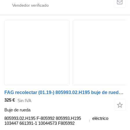
FAG recolectar (01.19-) 805993.02.H195 buje de rueda para Dennis eCollect Terberg YT Magtec (2019-) cabeza tractora
325 €
Sin IVA
Buje de rueda
805993.02.H195 F-805992 805993.H195
eléctrico
103447 661391-1 10044573 F805992