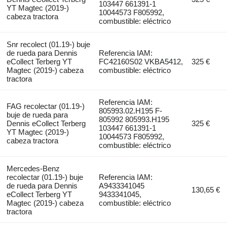
103447 661391-1
YT Magtec (2019-)
10044573 F805992,
cabeza tractora
combustible: eléctrico
Snr recolect (01.19-) buje
de rueda para Dennis
Referencia IAM:
eCollect Terberg YT
FC42160S02 VKBA5412,
325 €
Magtec (2019-) cabeza
combustible: eléctrico
tractora
Referencia IAM:
FAG recolectar (01.19-)
805993.02.H195 F-
buje de rueda para
805992 805993.H195
Dennis eCollect Terberg
325 €
103447 661391-1
YT Magtec (2019-)
10044573 F805992,
cabeza tractora
combustible: eléctrico
Mercedes-Benz
recolectar (01.19-) buje
Referencia IAM:
de rueda para Dennis
A9433341045
130,65 €
eCollect Terberg YT
9433341045,
Magtec (2019-) cabeza
combustible: eléctrico
tractora