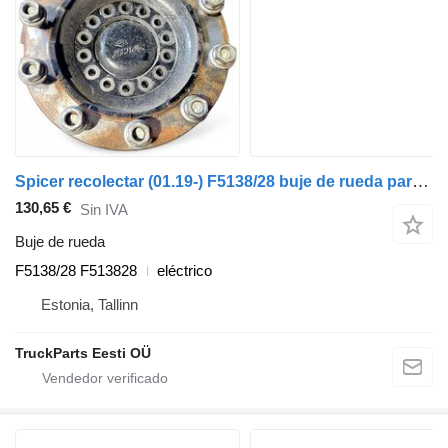
Spicer recolectar (01.19-) F5138/28 buje de rueda para Dennis eCollect Terberg YT Magtec (2019-) cabeza tractora
130,65 €
Sin IVA
Buje de rueda
F5138/28 F513828
eléctrico
Estonia, Tallinn
TruckParts Eesti OÜ