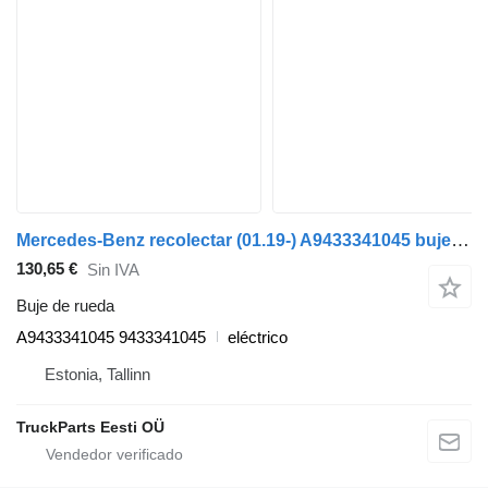
Mercedes-Benz recolectar (01.19-) A9433341045 buje de rueda para Dennis eCollect Terberg YT Magtec (2019-) cabeza tractora
130,65 €
Sin IVA
Buje de rueda
A9433341045 9433341045
eléctrico
Estonia, Tallinn
TruckParts Eesti OÜ