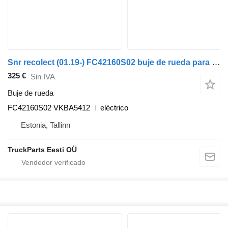
Snr recolect (01.19-) FC42160S02 buje de rueda para Dennis eCollect Terberg YT Magtec (2019-) cabeza tractora
325 €
Sin IVA
Buje de rueda
FC42160S02 VKBA5412
eléctrico
Estonia, Tallinn
TruckParts Eesti OÜ