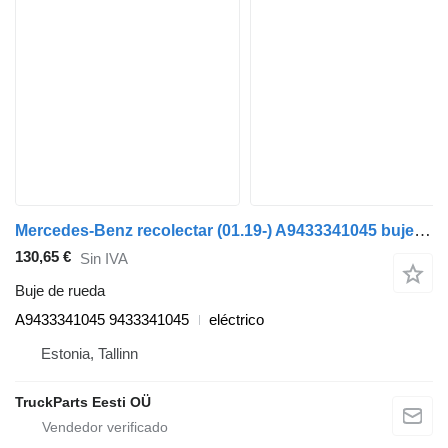
Mercedes-Benz recolectar (01.19-) A9433341045 buje de rueda para Dennis eCollect Terberg YT Magtec (2019-) cabeza tractora
130,65 €
Sin IVA
Buje de rueda
A9433341045 9433341045
eléctrico
Estonia, Tallinn
TruckParts Eesti OÜ