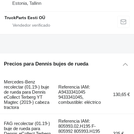
Estonia, Tallinn
TruckParts Eesti OÜ
Precios para Dennis bujes de rueda
Mercedes-Benz
recolectar (01.19-) buje
Referencia IAM:
de rueda para Dennis
A9433341045
130,65 €
eCollect Terberg YT
9433341045,
Magtec (2019-) cabeza
combustible: eléctrico
tractora
Referencia IAM:
FAG recolectar (01.19-)
805993.02.H195 F-
buje de rueda para
805992 805993.H195
Dennis eCollect Terberg
325 €