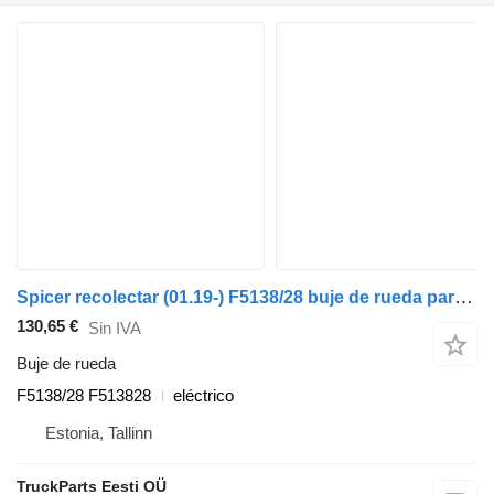
Spicer recolectar (01.19-) F5138/28 buje de rueda para Dennis eCollect Terberg YT Magtec (2019-) cabeza tractora
130,65 €
Sin IVA
Buje de rueda
F5138/28 F513828
eléctrico
Estonia, Tallinn
TruckParts Eesti OÜ