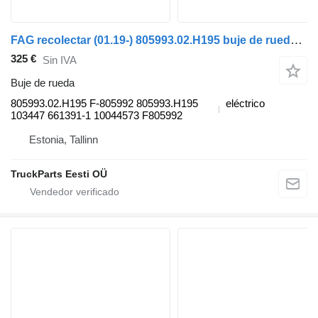
FAG recolectar (01.19-) 805993.02.H195 buje de rueda para Dennis eCollect Terberg YT Magtec (2019-) cabeza tractora
325 €
Sin IVA
Buje de rueda
805993.02.H195 F-805992 805993.H195
eléctrico
103447 661391-1 10044573 F805992
Estonia, Tallinn
TruckParts Eesti OÜ