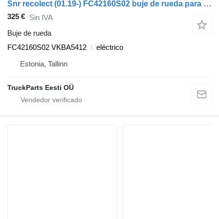
Snr recolect (01.19-) FC42160S02 buje de rueda para Dennis eCollect Terberg YT Magtec (2019-) cabeza tractora
325 €
Sin IVA
Buje de rueda
FC42160S02 VKBA5412
eléctrico
Estonia, Tallinn
TruckParts Eesti OÜ