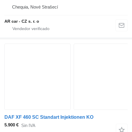
Chequia, Nové Strašecí
AR car - CZ s. r. o
DAF XF 460 SC Standart Injektionen KO
5.900 €
Sin IVA