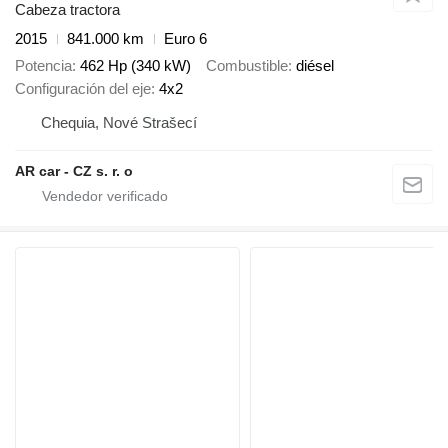
Cabeza tractora
2015
841.000 km
Euro 6
Potencia
462 Hp (340 kW)
Combustible
diésel
Configuración del eje
4x2
Chequia, Nové Strašecí
AR car - CZ s. r. o