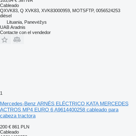
163,64 €
Sin IVA
Cableado
QXVK83, Q XVK83, XVK83000959, MOTSFTP, 0056524253
diésel
Lituania, Panevėžys
UAB Aradnis
Contacte con el vendedor
1
Mercedes-Benz ARNÉS ELÉCTRICO KATA MERCEDES
ACTROS MP4 EURO 6 A9614400258 cableado para
cabeza tractora
200 €
861 PLN
Cableado