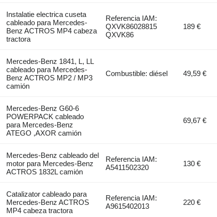
Instalatie electrica cuseta
Referencia IAM:
cableado para Mercedes-
QXVK86028815
189 €
Benz ACTROS MP4 cabeza
QXVK86
tractora
Mercedes-Benz 1841, L, LL
cableado para Mercedes-
Combustible: diésel
49,59 €
Benz ACTROS MP2 / MP3
camión
Mercedes-Benz G60-6
POWERPACK cableado
69,67 €
para Mercedes-Benz
ATEGO ,AXOR camión
Mercedes-Benz cableado del
Referencia IAM:
motor para Mercedes-Benz
130 €
A5411502320
ACTROS 1832L camión
Catalizator cableado para
Referencia IAM:
Mercedes-Benz ACTROS
220 €
A9615402013
MP4 cabeza tractora