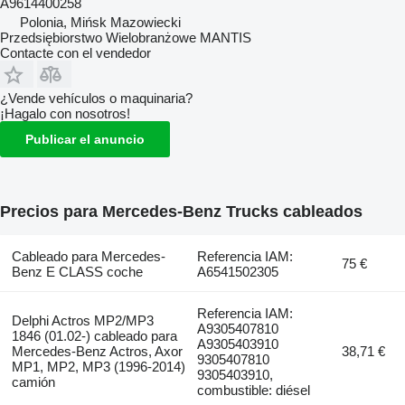
A9614400258
Polonia, Mińsk Mazowiecki
Przedsiębiorstwo Wielobranżowe MANTIS
Contacte con el vendedor
¿Vende vehículos o maquinaria?
¡Hagalo con nosotros!
Publicar el anuncio
Precios para Mercedes-Benz Trucks cableados
Cableado para Mercedes-
Referencia IAM:
75 €
Benz E CLASS coche
A6541502305
Referencia IAM:
Delphi Actros MP2/MP3
A9305407810
1846 (01.02-) cableado para
A9305403910
Mercedes-Benz Actros, Axor
38,71 €
9305407810
MP1, MP2, MP3 (1996-2014)
9305403910,
camión
combustible: diésel