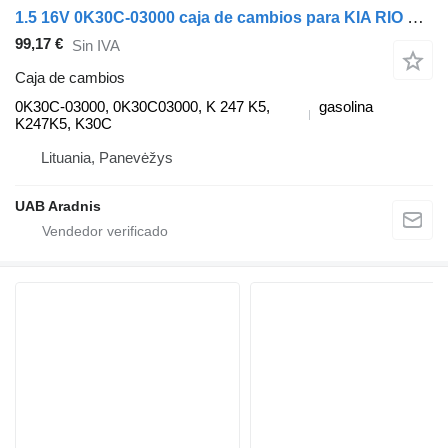
1.5 16V 0K30C-03000 caja de cambios para KIA RIO Estate (DC) coche
99,17 €
Sin IVA
Caja de cambios
0K30C-03000, 0K30C03000, K 247 K5,
gasolina
K247K5, K30C
Lituania, Panevėžys
UAB Aradnis