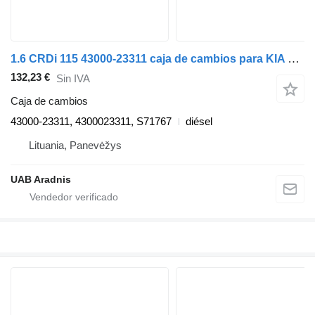
1.6 CRDi 115 43000-23311 caja de cambios para KIA CEE'D SW (ED) coche
132,23 €
Sin IVA
Caja de cambios
43000-23311, 4300023311, S71767
diésel
Lituania, Panevėžys
UAB Aradnis