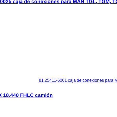
0025 caja de conexiones para MAN TGL, TGM, TG
81.25411-6061 caja de conexiones par
X 18.440 FHLC camión