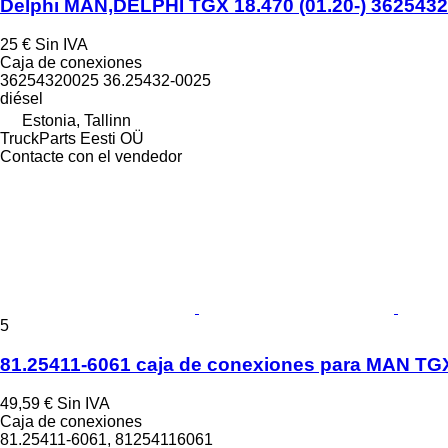
Delphi MAN,DELPHI TGX 18.470 (01.20-) 3625432
25 €
Sin IVA
Caja de conexiones
36254320025 36.25432-0025
diésel
Estonia, Tallinn
TruckParts Eesti OÜ
Contacte con el vendedor
5
81.25411-6061 caja de conexiones para MAN TG
49,59 €
Sin IVA
Caja de conexiones
81.25411-6061, 81254116061