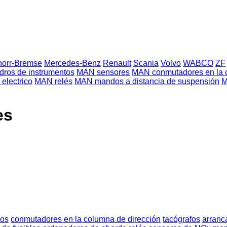
norr-Bremse
Mercedes-Benz
Renault
Scania
Volvo
WABCO
ZF
ros de instrumentos
MAN sensores
MAN conmutadores en la c
electrico
MAN relés
MAN mandos a distancia de suspensión
M
es
dos
conmutadores en la columna de dirección
tacógrafos
arranc