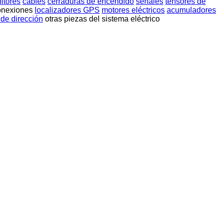
itores
cables
cerraduras de encendido
señales
tensores de
onexiones
localizadores GPS
motores eléctricos
acumuladores
de dirección
otras piezas del sistema eléctrico