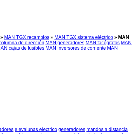
»
MAN TGX recambios
»
MAN TGX sistema eléctrico
»
MAN
olumna de dirección
MAN generadores
MAN tacógrafos
MAN
AN cajas de fusibles
MAN inversores de corriente
MAN
adores
elevalunas electrico
generadores
mandos a distancia