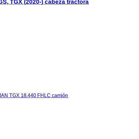
S, TGX (2020-) cabeza tractora
a MAN TGX 18.440 FHLC camión