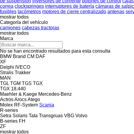
de suspensión
inversores de corriente
botones de control
cajas
correa
clockspringes
interruptores de batería
cámaras de salpi
fusibles
tacómetros
motores de cierre centralizado
antenas
ser
mostrar todos
Categoría del vehículo
camiones
cabezas tractoras
mostrar todos
Marca
No se han encontrado resultados para esta consulta
BMW
Brand
CM
DAF
XF
Delphi
IVECO
Stralis
Trakker
MAN
TGL
TGM
TGS
TGX
TGX 18.440
Maehler & Kaege
Mercedes-Benz
Actros
Arocs
Atego
Molex
RF-System
Scania
R-series
Setra
Solaris
Tata
Transgruas
VBG
Volvo
B-series
FH
ZF
mostrar todos