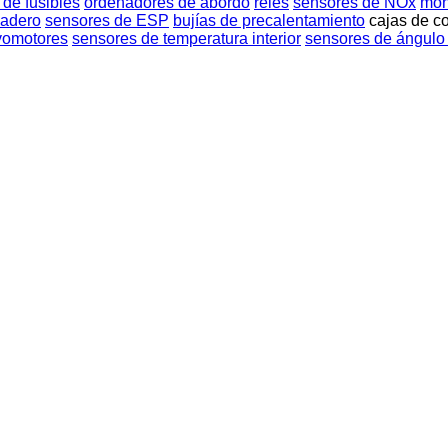
 de fusibles
ordenadores de abordo
relés
sensores de NOx
mon
cadero
sensores de ESP
bujías de precalentamiento
cajas de c
vomotores
sensores de temperatura interior
sensores de ángulo 