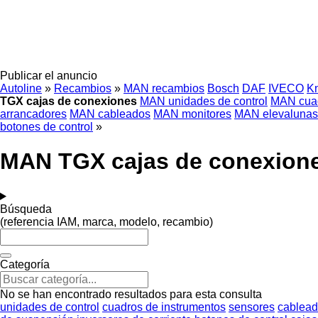
Publicar el anuncio
Autoline
»
Recambios
»
MAN recambios
Bosch
DAF
IVECO
K
TGX cajas de conexiones
MAN unidades de control
MAN cuad
arrancadores
MAN cableados
MAN monitores
MAN elevalunas 
botones de control
»
MAN TGX cajas de conexion
Búsqueda
(referencia IAM, marca, modelo, recambio)
Categoría
No se han encontrado resultados para esta consulta
unidades de control
cuadros de instrumentos
sensores
cablea