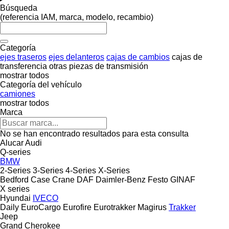
Búsqueda
(referencia IAM, marca, modelo, recambio)
Categoría
ejes traseros
ejes delanteros
cajas de cambios
cajas de
transferencia
otras piezas de transmisión
mostrar todos
Categoría del vehículo
camiones
mostrar todos
Marca
No se han encontrado resultados para esta consulta
Alucar
Audi
Q-series
BMW
2-Series
3-Series
4-Series
X-Series
Bedford
Case
Crane
DAF
Daimler-Benz
Festo
GINAF
X series
Hyundai
IVECO
Daily
EuroCargo
Eurofire
Eurotrakker
Magirus
Trakker
Jeep
Grand Cherokee