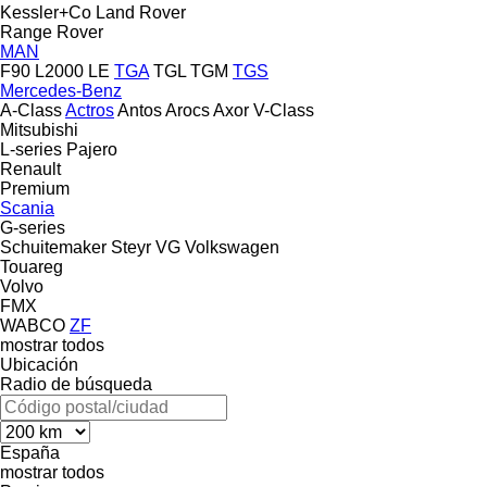
Kessler+Co
Land Rover
Range Rover
MAN
F90
L2000
LE
TGA
TGL
TGM
TGS
Mercedes-Benz
A-Class
Actros
Antos
Arocs
Axor
V-Class
Mitsubishi
L-series
Pajero
Renault
Premium
Scania
G-series
Schuitemaker
Steyr
VG
Volkswagen
Touareg
Volvo
FMX
WABCO
ZF
mostrar todos
Ubicación
Radio de búsqueda
España
mostrar todos