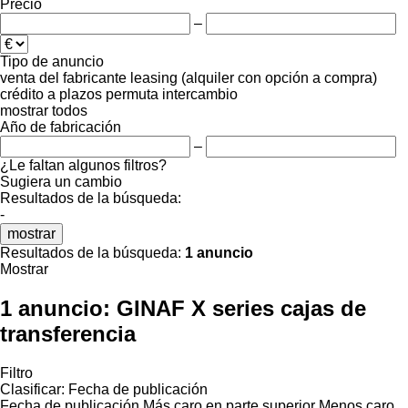
Precio
–
Tipo de anuncio
venta
del fabricante
leasing (alquiler con opción a compra)
crédito
a plazos
permuta
intercambio
mostrar todos
Año de fabricación
–
¿Le faltan algunos filtros?
Sugiera un cambio
Resultados de la búsqueda:
-
mostrar
Resultados de la búsqueda:
1 anuncio
Mostrar
1 anuncio:
GINAF X series cajas de
transferencia
Filtro
Clasificar
:
Fecha de publicación
Fecha de publicación
Más caro en parte superior
Menos caro