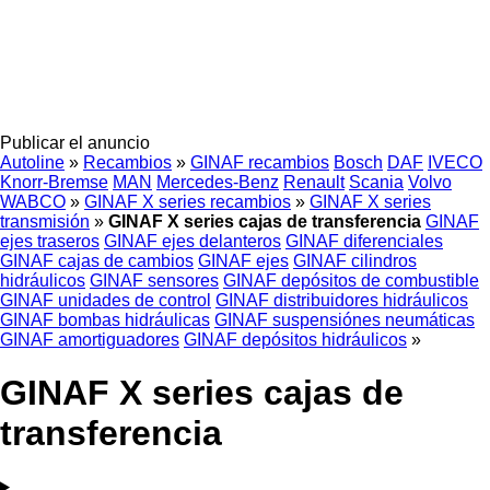
Publicar el anuncio
Autoline
»
Recambios
»
GINAF recambios
Bosch
DAF
IVECO
Knorr-Bremse
MAN
Mercedes-Benz
Renault
Scania
Volvo
WABCO
»
GINAF X series recambios
»
GINAF X series
transmisión
»
GINAF X series cajas de transferencia
GINAF
ejes traseros
GINAF ejes delanteros
GINAF diferenciales
GINAF cajas de cambios
GINAF ejes
GINAF cilindros
hidráulicos
GINAF sensores
GINAF depósitos de combustible
GINAF unidades de control
GINAF distribuidores hidráulicos
GINAF bombas hidráulicas
GINAF suspensiónes neumáticas
GINAF amortiguadores
GINAF depósitos hidráulicos
»
GINAF X series cajas de
transferencia