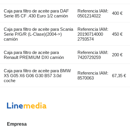
Caja para filtro de aceite para DAF
Referencia IAM:
400 €
Serie 85 CF .430 Euro 1/2 camión
0501214022
Caja para filtro de aceite para Scania
Referencia IAM:
Serie P/G/R (L-Clase)(2004->)
20190714000
450 €
camión
2793574
Caja para filtro de aceite para
Referencia IAM:
200 €
Renault PREMIUM DXI camión
7420729259
Caja para filtro de aceite para BMW
Referencia IAM:
X5 G05 X6 G06 G30 B57 3.0d
67,35 €
8570063
coche
Empresa