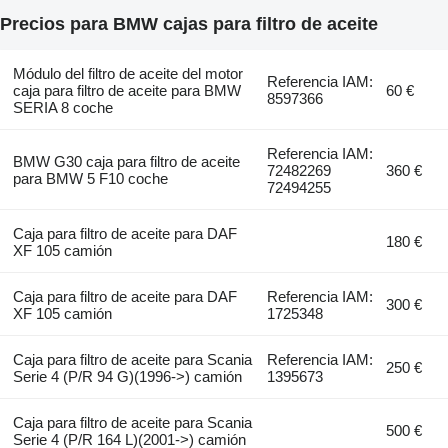
Precios para BMW cajas para filtro de aceite
Módulo del filtro de aceite del motor
Referencia IAM:
caja para filtro de aceite para BMW
60 €
8597366
SERIA 8 coche
Referencia IAM:
BMW G30 caja para filtro de aceite
72482269
360 €
para BMW 5 F10 coche
72494255
Caja para filtro de aceite para DAF
180 €
XF 105 camión
Caja para filtro de aceite para DAF
Referencia IAM:
300 €
XF 105 camión
1725348
Caja para filtro de aceite para Scania
Referencia IAM:
250 €
Serie 4 (P/R 94 G)(1996->) camión
1395673
Caja para filtro de aceite para Scania
500 €
Serie 4 (P/R 164 L)(2001->) camión