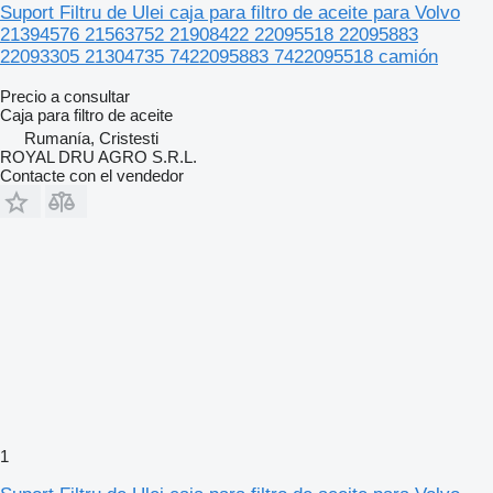
Suport Filtru de Ulei caja para filtro de aceite para Volvo
21394576 21563752 21908422 22095518 22095883
22093305 21304735 7422095883 7422095518 camión
Precio a consultar
Caja para filtro de aceite
Rumanía, Cristesti
ROYAL DRU AGRO S.R.L.
Contacte con el vendedor
1