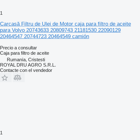
1
Carcasă Filtru de Ulei de Motor caja para filtro de aceite
para Volvo 20743633 20809743 21181530 22090129
20464547 20744723 20464549 camión
Precio a consultar
Caja para filtro de aceite
Rumanía, Cristesti
ROYAL DRU AGRO S.R.L.
Contacte con el vendedor
1