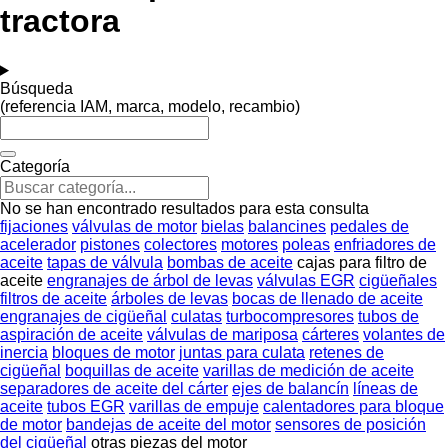
tractora
Búsqueda
(referencia IAM, marca, modelo, recambio)
Categoría
No se han encontrado resultados para esta consulta
fijaciones
válvulas de motor
bielas
balancines
pedales de
acelerador
pistones
colectores
motores
poleas
enfriadores de
aceite
tapas de válvula
bombas de aceite
cajas para filtro de
aceite
engranajes de árbol de levas
válvulas EGR
cigüeñales
filtros de aceite
árboles de levas
bocas de llenado de aceite
engranajes de cigüeñal
culatas
turbocompresores
tubos de
aspiración de aceite
válvulas de mariposa
cárteres
volantes de
inercia
bloques de motor
juntas para culata
retenes de
cigüeñal
boquillas de aceite
varillas de medición de aceite
separadores de aceite del cárter
ejes de balancín
líneas de
aceite
tubos EGR
varillas de empuje
calentadores para bloque
de motor
bandejas de aceite del motor
sensores de posición
del cigüeñal
otras piezas del motor