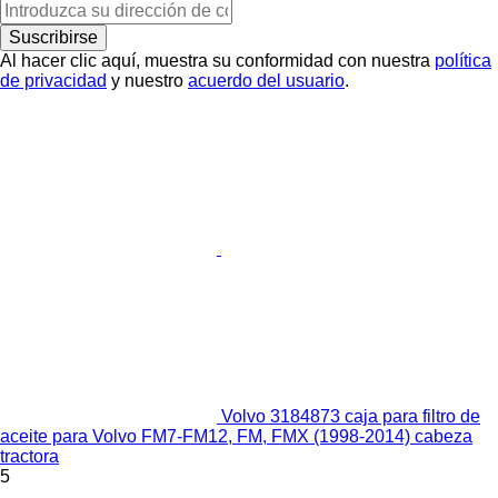
Suscribirse
Al hacer clic aquí, muestra su conformidad con nuestra
política
de privacidad
y nuestro
acuerdo del usuario
.
Volvo 3184873 caja para filtro de
aceite para Volvo FM7-FM12, FM, FMX (1998-2014) cabeza
tractora
5