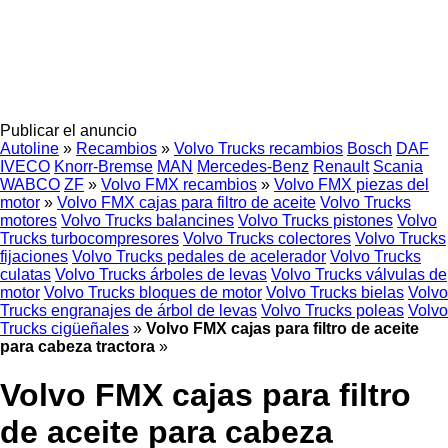
Publicar el anuncio
Autoline
»
Recambios
»
Volvo Trucks recambios
Bosch
DAF
IVECO
Knorr-Bremse
MAN
Mercedes-Benz
Renault
Scania
WABCO
ZF
»
Volvo FMX recambios
»
Volvo FMX piezas del
motor
»
Volvo FMX cajas para filtro de aceite
Volvo Trucks
motores
Volvo Trucks balancines
Volvo Trucks pistones
Volvo
Trucks turbocompresores
Volvo Trucks colectores
Volvo Trucks
fijaciones
Volvo Trucks pedales de acelerador
Volvo Trucks
culatas
Volvo Trucks árboles de levas
Volvo Trucks válvulas de
motor
Volvo Trucks bloques de motor
Volvo Trucks bielas
Volvo
Trucks engranajes de árbol de levas
Volvo Trucks poleas
Volvo
Trucks cigüeñales
»
Volvo FMX cajas para filtro de aceite
para cabeza tractora
»
Volvo FMX cajas para filtro
de aceite para cabeza