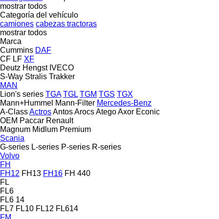
mostrar todos
Categoría del vehículo
camiones
cabezas tractoras
mostrar todos
Marca
Cummins
DAF
CF
LF
XF
Deutz
Hengst
IVECO
S-Way
Stralis
Trakker
MAN
Lion's series
TGA
TGL
TGM
TGS
TGX
Mann+Hummel
Mann-Filter
Mercedes-Benz
A-Class
Actros
Antos
Arocs
Atego
Axor
Econic
OEM
Paccar
Renault
Magnum
Midlum
Premium
Scania
G-series
L-series
P-series
R-series
Volvo
FH
FH12
FH13
FH16
FH 440
FL
FL6
FL6 14
FL7
FL10
FL12
FL614
FM