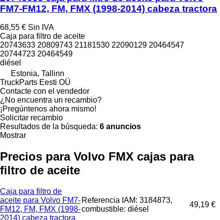
FM7-FM12, FM, FMX (1998-2014) cabeza tractora
68,55 €
Sin IVA
Caja para filtro de aceite
20743633 20809743 21181530 22090129 20464547
20744723 20464549
diésel
Estonia, Tallinn
TruckParts Eesti OÜ
Contacte con el vendedor
¿No encuentra un recambio?
¡Pregúntenos ahora mismo!
Solicitar recambio
Resultados de la búsqueda:
6 anuncios
Mostrar
Precios para Volvo FMX cajas para
filtro de aceite
Caja para filtro de
aceite para Volvo FM7-
Referencia IAM: 3184873,
49,19 €
FM12, FM, FMX (1998-
combustible: diésel
2014) cabeza tractora