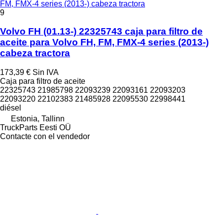
FM, FMX-4 series (2013-) cabeza tractora
9
Volvo FH (01.13-) 22325743 caja para filtro de
aceite para Volvo FH, FM, FMX-4 series (2013-)
cabeza tractora
173,39 €
Sin IVA
Caja para filtro de aceite
22325743 21985798 22093239 22093161 22093203
22093220 22102383 21485928 22095530 22998441
diésel
Estonia, Tallinn
TruckParts Eesti OÜ
Contacte con el vendedor