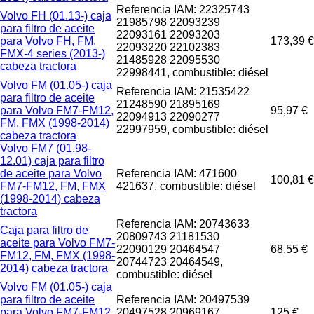
Referencia IAM: 22325743
Volvo FH (01.13-) caja
21985798 22093239
para filtro de aceite
22093161 22093203
para Volvo FH, FM,
173,39 €
22093220 22102383
FMX-4 series (2013-)
21485928 22095530
cabeza tractora
22998441, combustible: diésel
Volvo FM (01.05-) caja
Referencia IAM: 21535422
para filtro de aceite
21248590 21895169
para Volvo FM7-FM12,
95,97 €
22094913 22090277
FM, FMX (1998-2014)
22997959, combustible: diésel
cabeza tractora
Volvo FM7 (01.98-
12.01) caja para filtro
de aceite para Volvo
Referencia IAM: 471600
100,81 €
FM7-FM12, FM, FMX
421637, combustible: diésel
(1998-2014) cabeza
tractora
Referencia IAM: 20743633
Caja para filtro de
20809743 21181530
aceite para Volvo FM7-
22090129 20464547
68,55 €
FM12, FM, FMX (1998-
20744723 20464549,
2014) cabeza tractora
combustible: diésel
Volvo FM (01.05-) caja
para filtro de aceite
Referencia IAM: 20497539
para Volvo FM7-FM12,
20497528 20969167,
125 €