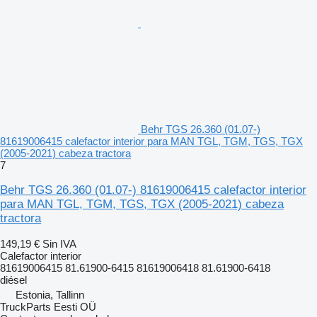
Behr TGS 26.360 (01.07-)
81619006415 calefactor interior para MAN TGL, TGM, TGS, TGX
(2005-2021) cabeza tractora
7
Behr TGS 26.360 (01.07-) 81619006415 calefactor interior
para MAN TGL, TGM, TGS, TGX (2005-2021) cabeza
tractora
149,19 €
Sin IVA
Calefactor interior
81619006415 81.61900-6415 81619006418 81.61900-6418
diésel
Estonia, Tallinn
TruckParts Eesti OÜ