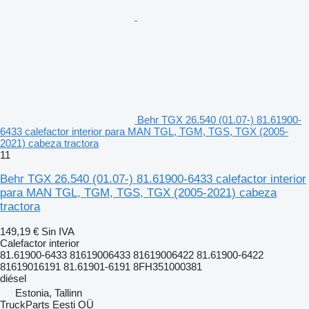
Behr TGX 26.540 (01.07-) 81.61900-
6433 calefactor interior para MAN TGL, TGM, TGS, TGX (2005-
2021) cabeza tractora
11
Behr TGX 26.540 (01.07-) 81.61900-6433 calefactor interior
para MAN TGL, TGM, TGS, TGX (2005-2021) cabeza
tractora
149,19 €
Sin IVA
Calefactor interior
81.61900-6433 81619006433 81619006422 81.61900-6422
81619016191 81.61901-6191 8FH351000381
diésel
Estonia, Tallinn
TruckParts Eesti OÜ