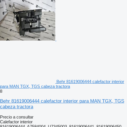
Behr 81619006444 calefactor interior
para MAN TGX, TGS cabeza tractora
8
Behr 81619006444 calefactor interior para MAN TGX, TGS
cabeza tractora
Precio a consultar
Calefactor interior
81619006444, A7584004, U7345003, 81619006441, 81619006450,