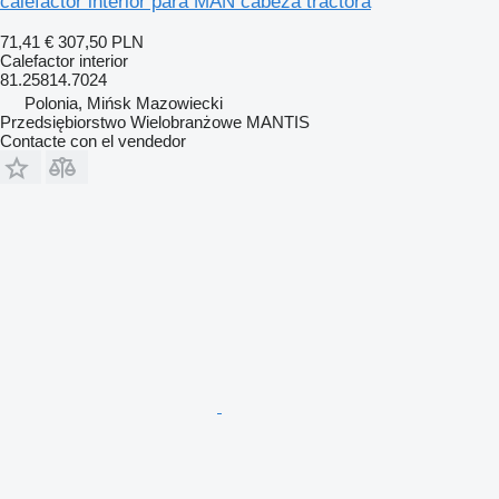
calefactor interior para MAN cabeza tractora
71,41 €
307,50 PLN
Calefactor interior
81.25814.7024
Polonia, Mińsk Mazowiecki
Przedsiębiorstwo Wielobranżowe MANTIS
Contacte con el vendedor