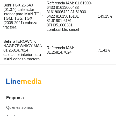
Referencia IAM: 81.61900-
Behr TGX 26.540
6433 81619006433
(01.07-) calefactor
81619006422 81.61900-
interior para MAN TGL,
6422 81619016191
149,19 €
TGM, TGS, TGX
81.61901-6191
(2005-2021) cabeza
8FH351000381,
tractora
combustible: diésel
Behr STEROWNIK
NAGRZEWNICY MAN
Referencia IAM:
81.25814.7024
71,41 €
81.25814.7024
calefactor interior para
MAN cabeza tractora
Empresa
Quiénes somos