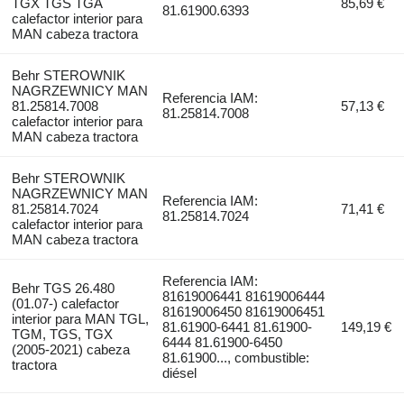
TGX TGS TGA
85,69 €
81.61900.6393
calefactor interior para
MAN cabeza tractora
Behr STEROWNIK
NAGRZEWNICY MAN
Referencia IAM:
81.25814.7008
57,13 €
81.25814.7008
calefactor interior para
MAN cabeza tractora
Behr STEROWNIK
NAGRZEWNICY MAN
Referencia IAM:
81.25814.7024
71,41 €
81.25814.7024
calefactor interior para
MAN cabeza tractora
Referencia IAM:
Behr TGS 26.480
81619006441 81619006444
(01.07-) calefactor
81619006450 81619006451
interior para MAN TGL,
81.61900-6441 81.61900-
149,19 €
TGM, TGS, TGX
6444 81.61900-6450
(2005-2021) cabeza
81.61900..., combustible:
tractora
diésel