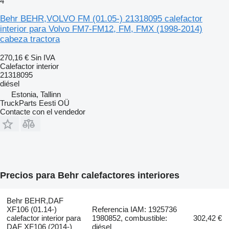
4
Behr BEHR,VOLVO FM (01.05-) 21318095 calefactor
interior para Volvo FM7-FM12, FM, FMX (1998-2014)
cabeza tractora
270,16 €
Sin IVA
Calefactor interior
21318095
diésel
Estonia, Tallinn
TruckParts Eesti OÜ
Contacte con el vendedor
Precios para Behr calefactores interiores
Behr BEHR,DAF
XF106 (01.14-)
Referencia IAM: 1925736
calefactor interior para
1980852, combustible:
302,42 €
DAF XF106 (2014-)
diésel