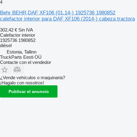
4
Behr BEHR,DAF XF106 (01.14-) 1925736 1980852
calefactor interior para DAF XF106 (2014-) cabeza tractora
302,42 €
Sin IVA
Calefactor interior
1925736 1980852
diésel
Estonia, Tallinn
TruckParts Eesti OÜ
Contacte con el vendedor
¿Vende vehículos o maquinaria?
¡Hagalo con nosotros!
Publicar el anuncio