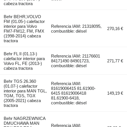
cabeza tractora
Behr BEHR,VOLVO
FM (01.05-) calefactor
interior para Volvo
Referencia IAM: 21318095,
270,16 €
FM7-FM12, FM, FMX
combustible: diésel
(1998-2014) cabeza
tractora
Behr FL II (01.13-)
Referencia IAM: 21176601
calefactor interior para
84171490 84901723,
271,77 €
Volvo FL, FE (2013-)
combustible: diésel
cabeza tractora
Behr TGS 26.360
Referencia IAM:
(01.07-) calefactor
81619006415 81.61900-
interior para MAN TGL,
6415 81619006418
149,19 €
TGM, TGS, TGX
81.61900-6418,
(2005-2021) cabeza
combustible: diésel
tractora
Behr NAGRZEWNICA
DMUCHAWA MAN
Referencia IAM: