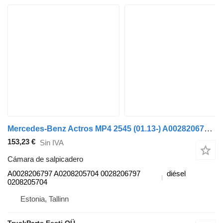
Mercedes-Benz Actros MP4 2545 (01.13-) A0028206797 cámara de salpicadero para Mercedes-Benz Actros MP4 Antos Arocs (2012-) cabeza tractora
153,23 €
Sin IVA
Cámara de salpicadero
A0028206797 A0208205704 0028206797
diésel
0208205704
Estonia, Tallinn
TruckParts Eesti OÜ