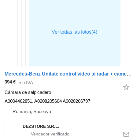
Mercedes-Benz Unitate control video si radar + camera A0004462851 cámara de salpicadero para Mercedes-Benz ACTROS MP4 cabeza tractora
394 €
Sin IVA
Cámara de salpicadero
A0004462851, A0208205604 A0028206797
Rumanía, Suceava
DEZSTORE S.R.L.