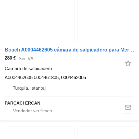
Bosch A0004462605 cámara de salpicadero para Mercedes-Benz Axor cabeza tractora
280 €
Sin IVA
Cámara de salpicadero
A0004462605 0004461805, 0004462005
Turquía, İstanbul
PARÇACI ERCAN