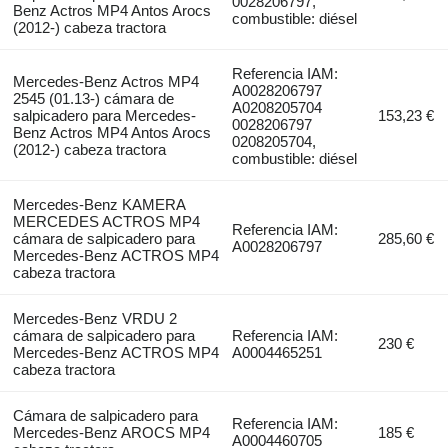
0028206797,
Benz Actros MP4 Antos Arocs
combustible: diésel
(2012-) cabeza tractora
Referencia IAM:
Mercedes-Benz Actros MP4
A0028206797
2545 (01.13-) cámara de
A0208205704
salpicadero para Mercedes-
153,23 €
0028206797
Benz Actros MP4 Antos Arocs
0208205704,
(2012-) cabeza tractora
combustible: diésel
Mercedes-Benz KAMERA
MERCEDES ACTROS MP4
Referencia IAM:
cámara de salpicadero para
285,60 €
A0028206797
Mercedes-Benz ACTROS MP4
cabeza tractora
Mercedes-Benz VRDU 2
cámara de salpicadero para
Referencia IAM:
230 €
Mercedes-Benz ACTROS MP4
A0004465251
cabeza tractora
Cámara de salpicadero para
Referencia IAM:
Mercedes-Benz AROCS MP4
185 €
A0004460705