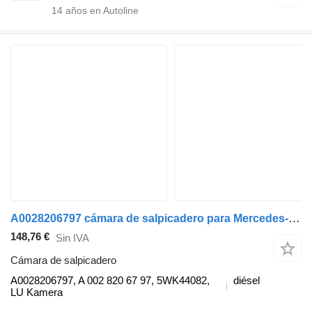
14
años en Autoline
A0028206797 cámara de salpicadero para Mercedes-Benz ACTROS MP4 cabeza tractora
148,76 €
Sin IVA
Cámara de salpicadero
A0028206797, A 002 820 67 97, 5WK44082,
diésel
LU Kamera