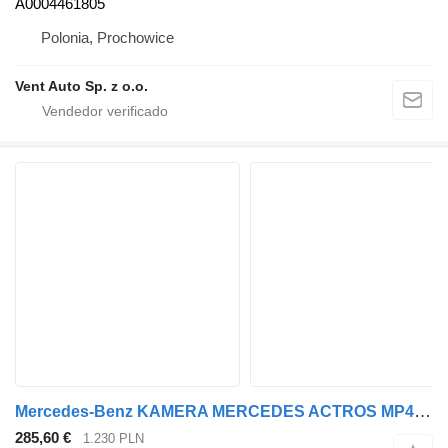
A0004461805
Polonia, Prochowice
Vent Auto Sp. z o.o.
Mercedes-Benz KAMERA MERCEDES ACTROS MP4 A0028206797 cámara de salpicadero para Mercedes-Benz ACTROS MP4 cabeza tractora
285,60 €
1.230 PLN