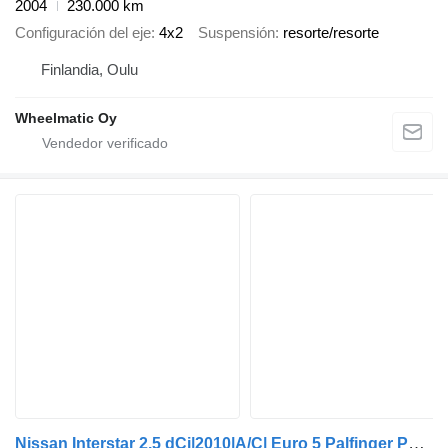
2004
230.000 km
Configuración del eje
4x2
Suspensión
resorte/resorte
Finlandia, Oulu
Wheelmatic Oy
Nissan Interstar 2.5 dCi|2010|A/C| Euro 5 Palfinger PC2300A|Export