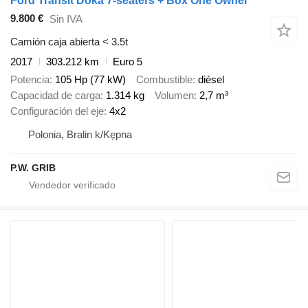
Ford Transit Doka 7-seaters + Box One Owner
9.800 €
Sin IVA
Camión caja abierta < 3.5t
2017
303.212 km
Euro 5
Potencia
105 Hp (77 kW)
Combustible
diésel
Capacidad de carga
1.314 kg
Volumen
2,7 m³
Configuración del eje
4x2
Polonia, Bralin k/Kępna
P.W. GRIB