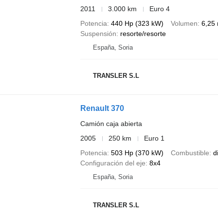
2011
3.000 km
Euro 4
Potencia
440 Hp (323 kW)
Volumen
6,25
Suspensión
resorte/resorte
España, Soria
TRANSLER S.L
Renault 370
Camión caja abierta
2005
250 km
Euro 1
Potencia
503 Hp (370 kW)
Combustible
d
Configuración del eje
8x4
España, Soria
TRANSLER S.L