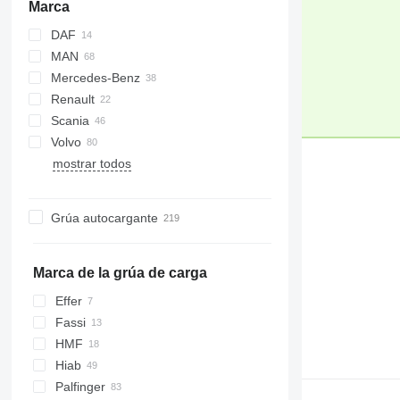
Marca
DAF
MAN
CF
700
Eurotrakker
Mercedes-Benz
XF
Trakker
TGA
Renault
TGS
Actros
Scania
TGX
Arocs
C-series
Volvo
K-series
G-series
M3000
371
mostrar todos
Kerax
K-series
X3000
FH
Premium
LB
FL
P-series
FM
Grúa autocargante
R-series
FMX
L-series
Marca de la grúa de carga
Effer
Fassi
HMF
Hiab
Palfinger