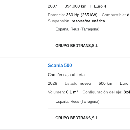
2007
394.000 km
Euro 4
Potencia
360 Hp (265 kW)
Combustible
d
Suspensión
resorte/neumática
España, Reus (Tarragona)
GRUPO BEDTRANS,S.L
Scania 500
Camión caja abierta
2026
Estado
nuevo
600 km
Euro 
Volumen
6,1 m³
Configuración del eje
8x
España, Reus (Tarragona)
GRUPO BEDTRANS,S.L