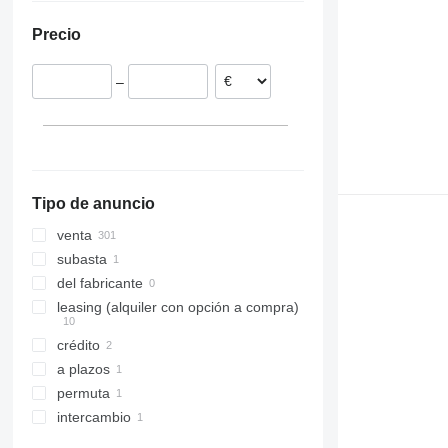
Hungría
Turquía
Precio
Rumanía
Bélgica
–
Alemania
Noruega
Estonia
mostrar todos
Tipo de anuncio
venta
subasta
del fabricante
leasing (alquiler con opción a compra)
crédito
a plazos
permuta
intercambio