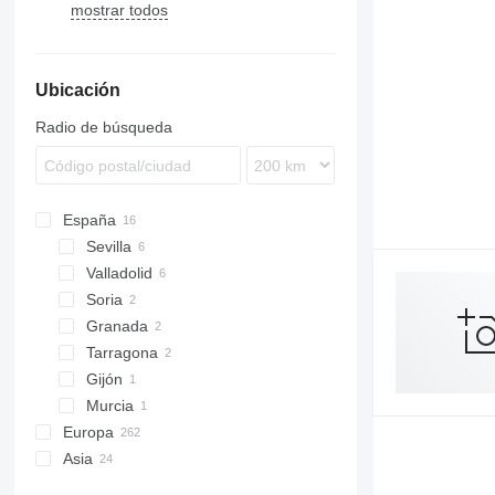
mostrar todos
Ubicación
Radio de búsqueda
España
Sevilla
Valladolid
Soria
Granada
Tarragona
Gijón
Murcia
Europa
Asia
Países Bajos
Polonia
China