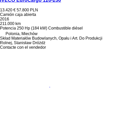
IVECO EuroCargo 120-250
13.420 €
57.800 PLN
Camión caja abierta
2016
211.000 km
Potencia
250 Hp (184 kW)
Combustible
diésel
Polonia, Miechów
Skład Materiałów Budowlanych, Opału i Art. Do Produkcji
Rolnej, Stanisław Dróżdż
Contacte con el vendedor