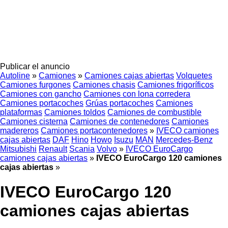
Publicar el anuncio
Autoline
»
Camiones
»
Camiones cajas abiertas
Volquetes
Camiones furgones
Camiones chasis
Camiones frigoríficos
Camiones con gancho
Camiones con lona corredera
Camiones portacoches
Grúas portacoches
Camiones
plataformas
Camiones toldos
Camiones de combustible
Camiones cisterna
Camiones de contenedores
Camiones
madereros
Camiones portacontenedores
»
IVECO camiones
cajas abiertas
DAF
Hino
Howo
Isuzu
MAN
Mercedes-Benz
Mitsubishi
Renault
Scania
Volvo
»
IVECO EuroCargo
camiones cajas abiertas
»
IVECO EuroCargo 120 camiones
cajas abiertas
»
IVECO EuroCargo 120
camiones cajas abiertas