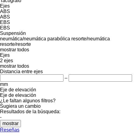
Tacógrafo
Ejes
ABS
ABS
EBS
EBS
Suspensión
neumática/neumática
parabólica
resorte/neumática
resorte/resorte
mostrar todos
Ejes
2 ejes
mostrar todos
Distancia entre ejes
–
mm
Eje de elevación
Eje de elevación
¿Le faltan algunos filtros?
Sugiera un cambio
Resultados de la búsqueda:
-
mostrar
Reseñas