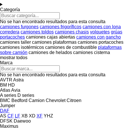
Categoría
No se han encontrado resultados para esta consulta
camiones furgones
camiones frigoríficos
camiones con lona
corredera
camiones toldos
camiones chasis
volquetes
grúas
portacoches
camiones cajas abiertas
camiones con gancho
camiones taller
camiones plataformas
camiones portacoches
camiones isotérmicos
camiones de combustible
plataformas
sobre camión
camiones de helados
camiones cisterna
mostrar todos
Marca
No se han encontrado resultados para esta consulta
AVTR
Astra
BM
HD
Atlas
Avia
A series
D series
BMC
Bedford
Camion
Chevrolet
Citroen
Jumper
DAF
AS
CF
LF
XB
XD
XF
YHZ
DFSK
Daewoo
Maximus