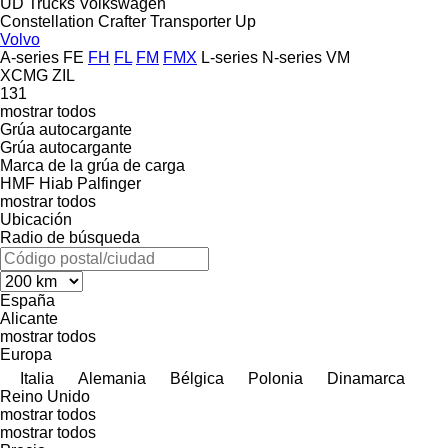
UD Trucks
Volkswagen
Constellation
Crafter
Transporter
Up
Volvo
A-series
FE
FH
FL
FM
FMX
L-series
N-series
VM
XCMG
ZIL
131
mostrar todos
Grúa autocargante
Grúa autocargante
Marca de la grúa de carga
HMF
Hiab
Palfinger
mostrar todos
Ubicación
Radio de búsqueda
España
Alicante
mostrar todos
Europa
Italia
Alemania
Bélgica
Polonia
Dinamarca
Reino Unido
mostrar todos
mostrar todos