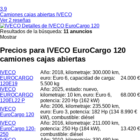
3.9
Camiones cajas abiertas IVECO
Ver 2 reseñas
Detalles de IVECO EuroCargo 120
Resultados de la búsqueda:
11 anuncios
Mostrar
Precios para IVECO EuroCargo 120
camiones cajas abiertas
IVECO
Año: 2018, kilometraje: 300.000 km,
EUROCARGO
euro: Euro 6, capacidad de carga:
24.000 €
120E19
5.500 kg
IVECO
Año: 2025, estado: nuevo,
EUROCARGO
kilometraje: 10 km, euro: Euro 6,
68.000 €
120EL22 P
potencia: 220 Hp (162 kW)
Año: 2006, kilometraje: 235.500 km,
IVECO
euro: Euro 3, potencia: 182 Hp (134
8.990 €
EuroCargo 120
kW), combustible: diésel
IVECO
Año: 2016, kilometraje: 211.000 km,
EuroCargo 120-
potencia: 250 Hp (184 kW),
13.420 €
250
combustible: diésel
IVECO
Año: 2010, kilometraje: 330.480 km,