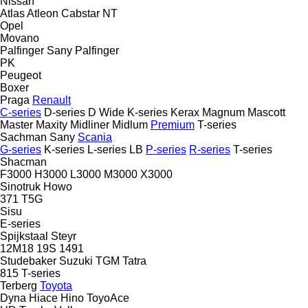
Nissan
Atlas
Atleon
Cabstar
NT
Opel
Movano
Palfinger Sany
Palfinger
PK
Peugeot
Boxer
Praga
Renault
C-series
D-series
D Wide
K-series
Kerax
Magnum
Mascott
Master
Maxity
Midliner
Midlum
Premium
T-series
Sachman
Sany
Scania
G-series
K-series
L-series
LB
P-series
R-series
T-series
Shacman
F3000
H3000
L3000
M3000
X3000
Sinotruk Howo
371
T5G
Sisu
E-series
Spijkstaal
Steyr
12M18
19S
1491
Studebaker
Suzuki
TGM
Tatra
815
T-series
Terberg
Toyota
Dyna
Hiace
Hino
ToyoAce