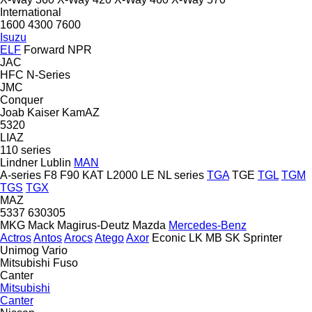
International
1600
4300
7600
Isuzu
ELF
Forward
NPR
JAC
HFC
N-Series
JMC
Conquer
Joab
Kaiser
KamAZ
5320
LIAZ
110 series
Lindner
Lublin
MAN
A-series
F8
F90
KAT
L2000
LE
NL series
TGA
TGE
TGL
TGM
TGS
TGX
MAZ
5337
630305
MKG
Mack
Magirus-Deutz
Mazda
Mercedes-Benz
Actros
Antos
Arocs
Atego
Axor
Econic
LK
MB
SK
Sprinter
Unimog
Vario
Mitsubishi Fuso
Canter
Mitsubishi
Canter