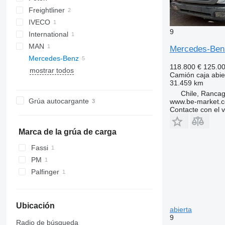
Freightliner
Aumark
IVECO
9
International
MAN
7600
HFC
Mercedes-Be
Mercedes-Benz
TGS
118.800 €
125.0
mostrar todos
Arocs
Canter
Camión caja abie
Atego
Arocs 3342
31.459 km
Chile, Ranca
Axor
Grúa autocargante
www.be-market.
Axor 3131
Contacte con el 
Marca de la grúa de carga
Fassi
PM
Palfinger
Ubicación
abierta
9
Radio de búsqueda