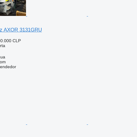
nz AXOR 3131GRU
00.000 CLP
rta
gua
com
vendedor