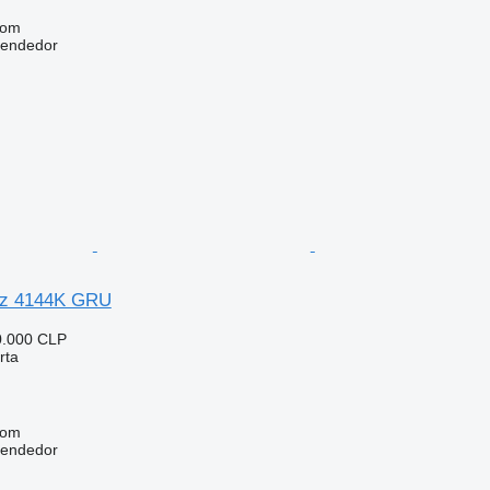
com
vendedor
nz 4144K GRU
0.000 CLP
rta
com
vendedor