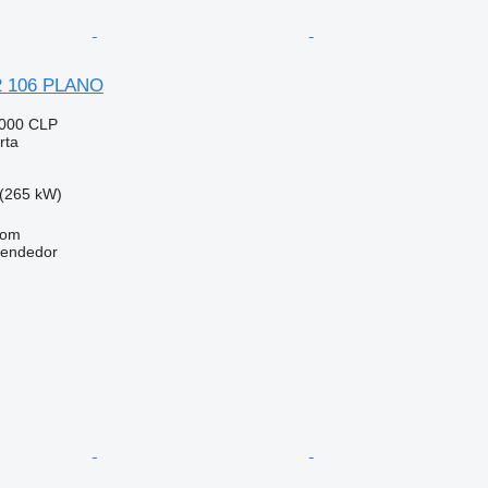
M2 106 PLANO
.000 CLP
rta
(265 kW)
com
vendedor