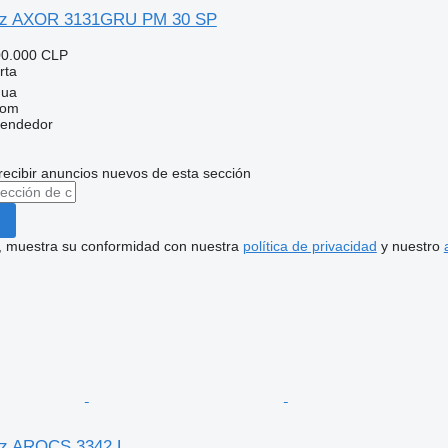
nz AXOR 3131GRU PM 30 SP
00.000 CLP
rta
gua
com
vendedor
recibir anuncios nuevos de esta sección
uí, muestra su conformidad con nuestra
política de privacidad
y nuestro
z AROCS 3342 L