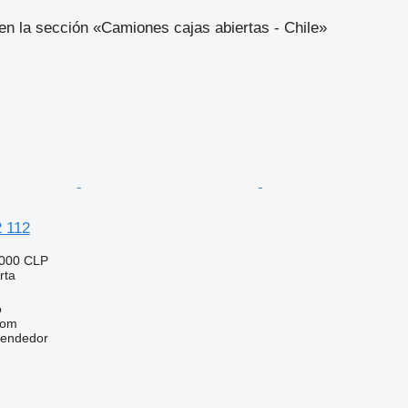
n la sección «Camiones cajas abiertas - Chile»
2 112
.000 CLP
rta
o
com
vendedor