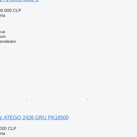
00.000 CLP
rta
gua
com
vendedor
nz ATEGO 2426 GRU PK18500
.000 CLP
rta