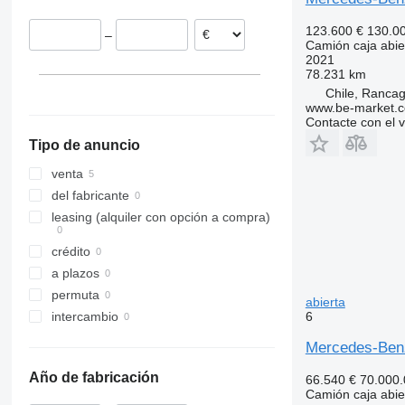
Reino Unido
Argentina
123.600 €
130.0
–
Noruega
Camión caja abie
2021
Bélgica
78.231 km
mostrar todos
Chile, Ranca
www.be-market.
Contacte con el 
Tipo de anuncio
venta
del fabricante
leasing (alquiler con opción a compra)
crédito
a plazos
permuta
abierta
6
intercambio
Mercedes-Be
Año de fabricación
66.540 €
70.000
Camión caja abie