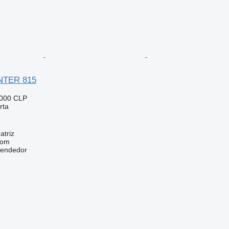
ANTER 815
.000 CLP
rta
atriz
com
vendedor