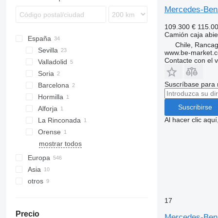
Mercedes-Be
109.300 €
115.0
Camión caja abie
España
Chile, Ranca
Sevilla
www.be-market.
Contacte con el 
Valladolid
Soria
Suscríbase para 
Barcelona
Hormilla
Suscribirse
Alforja
Al hacer clic aq
La Rinconada
Orense
mostrar todos
Europa
Asia
Alemania
otros
Países Bajos
Emiratos Árabes Unidos
Polonia
Turquía
Chile
17
Rancagua
Rumanía
Ucrania
Precio
Iquique
Hungría
Brasil
Mercedes-Ben