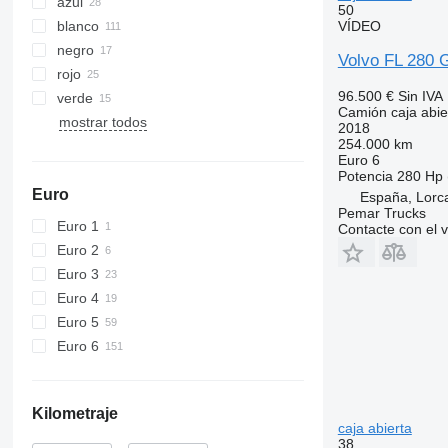
azul
50
blanco
VÍDEO
negro
Volvo FL 280
rojo
96.500 €
Sin IVA
verde
Camión caja abie
mostrar todos
2018
254.000 km
Euro 6
Potencia
280 Hp 
Euro
España, Lorca
Pemar Trucks
Euro 1
Contacte con el 
Euro 2
Euro 3
Euro 4
Euro 5
Euro 6
Kilometraje
caja abierta
38