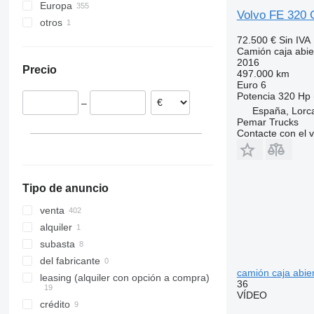
Europa
Volvo FE 320
otros
Países Bajos
Polonia
Brasil
72.500 €
Sin IVA
Camión caja abie
Hungría
2016
Precio
Rumanía
497.000 km
Euro 6
Noruega
Potencia
320 Hp 
–
Alemania
España, Lorca
Pemar Trucks
Estonia
Contacte con el 
Bélgica
mostrar todos
Tipo de anuncio
venta
alquiler
subasta
del fabricante
camión caja abie
leasing (alquiler con opción a compra)
36
VÍDEO
crédito