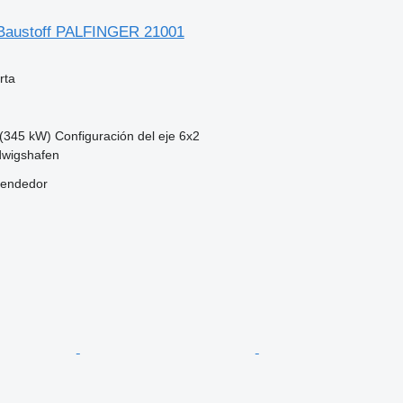
 Baustoff PALFINGER 21001
rta
(345 kW)
Configuración del eje
6x2
dwigshafen
vendedor