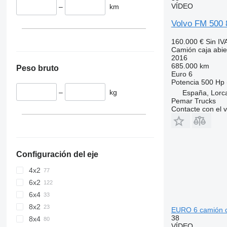
VÍDEO
–
km
Volvo FM 500
160.000 €
Sin IV
Camión caja abie
2016
685.000 km
Peso bruto
Euro 6
Potencia
500 Hp 
–
kg
España, Lorca
Pemar Trucks
Contacte con el 
Configuración del eje
4x2
6x2
6x4
8x2
EURO 6 camión c
38
8x4
VÍDEO