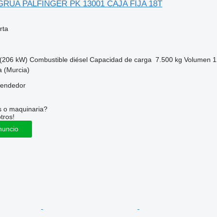
 GRUA PALFINGER PK 13001 CAJA FIJA 18T
rta
(206 kW)
Combustible
diésel
Capacidad de carga
7.500 kg
Volumen
1
 (Murcia)
vendedor
s o maquinaria?
tros!
nuncio