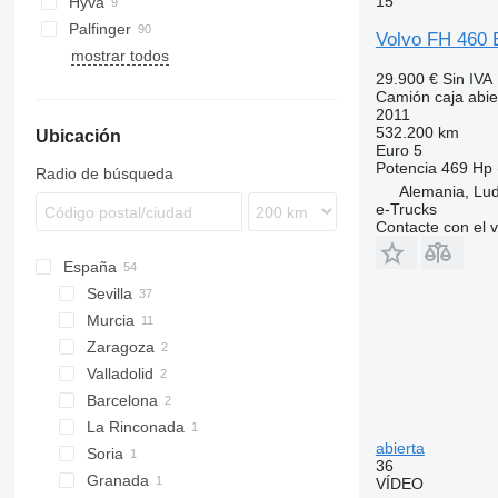
15
Hyva
T-series
FH 480
FL 280
FM 300
FMX 430
FH16 750
FM13 400
Palfinger
Volvo FH 460
FH 500
FL611
FM 330
FMX 460
FM13 440
mostrar todos
FH 540
FL614
FM 340
FMX 500
29.900 €
Sin IVA
Camión caja abie
FH 750
FL618
FM 370
FMX 540
2011
FM 380
532.200 km
Ubicación
Euro 5
FM 400
Potencia
469 Hp 
Radio de búsqueda
FM 420
Alemania, Lu
FM 440
e-Trucks
Contacte con el 
FM 450
FM 460
España
FM 480
Sevilla
FM 500
Murcia
Zaragoza
Valladolid
Barcelona
La Rinconada
abierta
Soria
36
Granada
VÍDEO