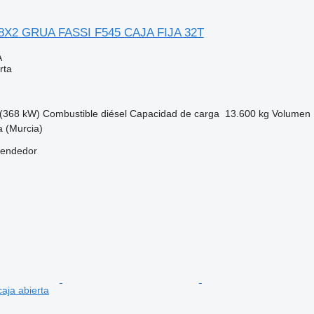
 8X2 GRUA FASSI F545 CAJA FIJA 32T
A
rta
(368 kW)
Combustible
diésel
Capacidad de carga
13.600 kg
Volumen
 (Murcia)
vendedor
aja abierta