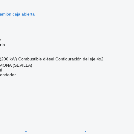
r
rta
(206 kW)
Combustible
diésel
Configuración del eje
4x2
MONA (SEVILLA)
l
vendedor