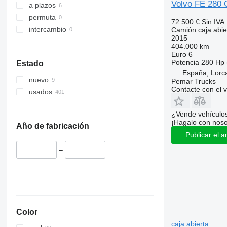
Volvo FE 280
a plazos
permuta
72.500 €
Sin IVA
intercambio
Camión caja abie
2015
404.000 km
Euro 6
Potencia
280 Hp 
Estado
España, Lorca
nuevo
Pemar Trucks
Contacte con el 
usados
¿Vende vehículo
¡Hagalo con noso
Año de fabricación
Publicar el a
–
Color
caja abierta