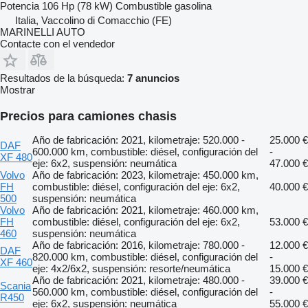
Potencia
106 Hp (78 kW)
Combustible
gasolina
Italia, Vaccolino di Comacchio (FE)
MARINELLI AUTO
Contacte con el vendedor
Resultados de la búsqueda:
7 anuncios
Mostrar
Precios para camiones chasis
Año de fabricación: 2021, kilometraje: 520.000 -
25.000 €
DAF
600.000 km, combustible: diésel, configuración del
-
XF 480
eje: 6x2, suspensión: neumática
47.000 €
Volvo
Año de fabricación: 2023, kilometraje: 450.000 km,
FH
combustible: diésel, configuración del eje: 6x2,
40.000 €
500
suspensión: neumática
Volvo
Año de fabricación: 2021, kilometraje: 460.000 km,
FH
combustible: diésel, configuración del eje: 6x2,
53.000 €
460
suspensión: neumática
Año de fabricación: 2016, kilometraje: 780.000 -
12.000 €
DAF
820.000 km, combustible: diésel, configuración del
-
XF 460
eje: 4x2/6x2, suspensión: resorte/neumática
15.000 €
Año de fabricación: 2021, kilometraje: 480.000 -
39.000 €
Scania
560.000 km, combustible: diésel, configuración del
-
R450
eje: 6x2, suspensión: neumática
55.000 €