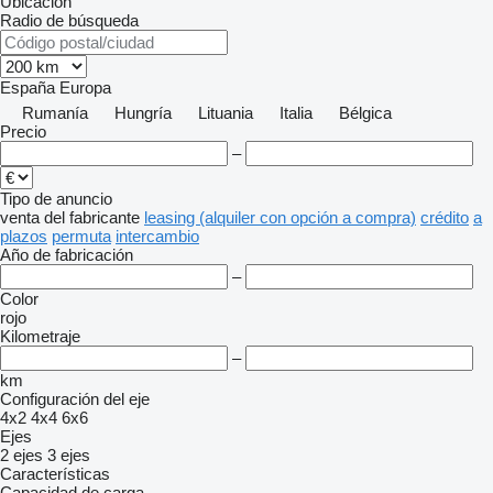
Ubicación
Radio de búsqueda
España
Europa
Rumanía
Hungría
Lituania
Italia
Bélgica
Precio
–
Tipo de anuncio
venta
del fabricante
leasing (alquiler con opción a compra)
crédito
a
plazos
permuta
intercambio
Año de fabricación
–
Color
rojo
Kilometraje
–
km
Configuración del eje
4x2
4x4
6x6
Ejes
2 ejes
3 ejes
Características
Capacidad de carga