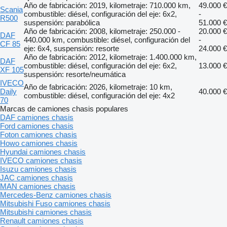
Año de fabricación: 2019, kilometraje: 710.000 km,
49.000 €
Scania
combustible: diésel, configuración del eje: 6x2,
-
R500
suspensión: parabólica
51.000 €
Año de fabricación: 2008, kilometraje: 250.000 -
20.000 €
DAF
440.000 km, combustible: diésel, configuración del
-
CF 85
eje: 6x4, suspensión: resorte
24.000 €
Año de fabricación: 2012, kilometraje: 1.400.000 km,
DAF
combustible: diésel, configuración del eje: 6x2,
13.000 €
XF 105
suspensión: resorte/neumática
IVECO
Año de fabricación: 2026, kilometraje: 10 km,
Daily
40.000 €
combustible: diésel, configuración del eje: 4x2
70
Marcas de camiones chasis populares
DAF camiones chasis
Ford camiones chasis
Foton camiones chasis
Howo camiones chasis
Hyundai camiones chasis
IVECO camiones chasis
Isuzu camiones chasis
JAC camiones chasis
MAN camiones chasis
Mercedes-Benz camiones chasis
Mitsubishi Fuso camiones chasis
Mitsubishi camiones chasis
Renault camiones chasis