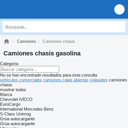
Camiones
Camiones chasis
Camiones chasis gasolina
Categoría
No se han encontrado resultados para esta consulta
vehículos comerciales
camiones cajas abiertas
volquetes
camiones
chasis
mostrar todos
Marca
Chevrolet
IVECO
EuroCargo
International
Mercedes-Benz
S-Class
Unimog
Grúa autocargante
Grúa autocargante