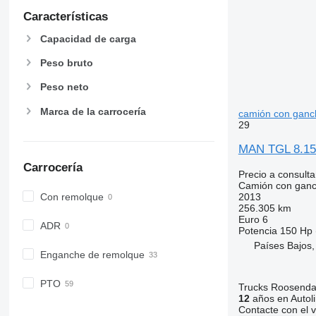
Características
Capacidad de carga
Peso bruto
Peso neto
Marca de la carrocería
camión con ganc
29
MAN TGL 8.150
Carrocería
Precio a consulta
Camión con gan
Con remolque
2013
256.305 km
Euro 6
ADR
Potencia
150 Hp 
Países Bajos
Enganche de remolque
PTO
Trucks Roosendaa
12
años en Autol
Contacte con el 