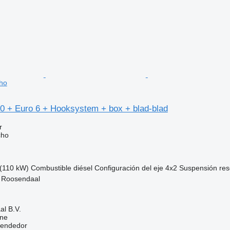
ho
 + Euro 6 + Hooksystem + box + blad-blad
r
cho
(110 kW)
Combustible
diésel
Configuración del eje
4x2
Suspensión
res
, Roosendaal
l B.V.
ine
vendedor