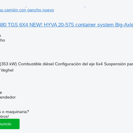
 Au camión con gancho nuevo
80 TGS 6X4 NEW! HYVA 20-57S container system Big-Axl
A
cho
(353 kW)
Combustible
diésel
Configuración del eje
6x4
Suspensión
par
 Veghel
e
vendedor
s o maquinaria?
tros!
nuncio