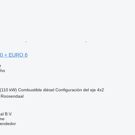
0 + EURO 6
r
cho
(110 kW)
Combustible
diésel
Configuración del eje
4x2
, Roosendaal
l B.V.
ine
vendedor