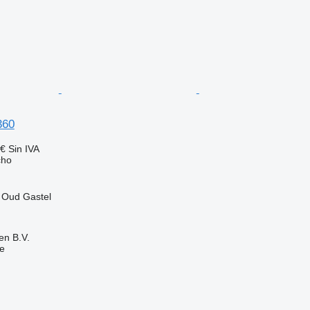
360
 €
Sin IVA
cho
 Oud Gastel
en B.V.
e