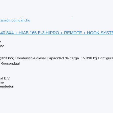
amión con gancho
440 8X4 + HIAB 166 E-3 HIPRO + REMOTE + HOOK SYS
r
cho
(323 kW)
Combustible
diésel
Capacidad de carga
15.390 kg
Configura
, Roosendaal
l B.V.
ine
vendedor