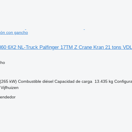
ión con gancho
0 6X2 NL-Truck Palfinger 17TM Z Crane Kran 21 tons VD
cho
(265 kW)
Combustible
diésel
Capacidad de carga
13.435 kg
Configura
Vijfhuizen
vendedor