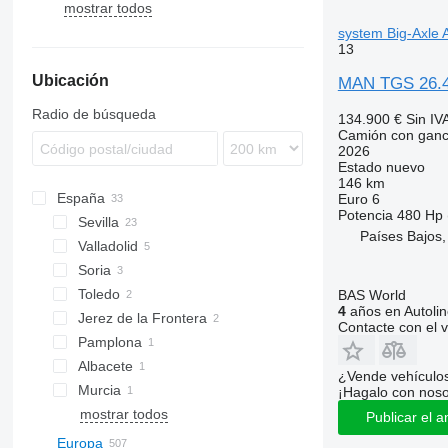
mostrar todos
system Big-Axle
13
Ubicación
MAN TGS 26.4
Radio de búsqueda
134.900 €
Sin IV
Camión con gan
2026
Estado
nuevo
146 km
España
Euro 6
Potencia
480 Hp 
Sevilla
Países Bajos,
Valladolid
Soria
Toledo
BAS World
4
años en Autolin
Jerez de la Frontera
Contacte con el 
Pamplona
Albacete
¿Vende vehículo
Murcia
¡Hagalo con noso
mostrar todos
Publicar el a
Europa