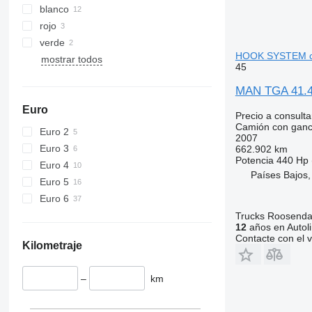
blanco
rojo
verde
HOOK SYSTEM c
mostrar todos
45
MAN TGA 41.
Euro
Precio a consulta
Camión con gan
Euro 2
2007
Euro 3
662.902 km
Potencia
440 Hp 
Euro 4
Países Bajos
Euro 5
Euro 6
Trucks Roosendaa
12
años en Autol
Contacte con el 
Kilometraje
–
km