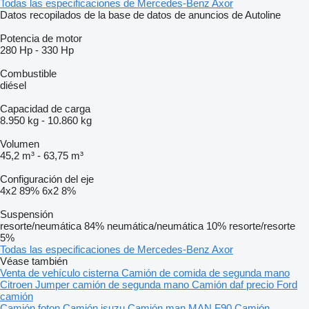
Todas las especificaciones de Mercedes-Benz Axor
Datos recopilados de la base de datos de anuncios de Autoline
Potencia de motor
280 Hp
-
330 Hp
Combustible
diésel
Capacidad de carga
8.950 kg
-
10.860 kg
Volumen
45,2 m³
-
63,75 m³
Configuración del eje
4x2
89%
6x2
8%
Suspensión
resorte/neumática
84%
neumática/neumática
10%
resorte/resorte
5%
Todas las especificaciones de Mercedes-Benz Axor
Véase también
Venta de vehículo cisterna
Camión de comida de segunda mano
Citroen Jumper camión de segunda mano
Camión daf precio
Ford
camión
Camión foton
Camión isuzu
Camión man
MAN F90
Camión