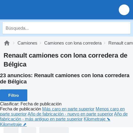
Camiones
Camiones con lona corredera
Renault cam
Renault camiones con lona corredera de
Bélgica
23 anuncios:
Renault camiones con lona corredera
de Bélgica
Filtro
Clasificar
:
Fecha de publicación
Fecha de publicación
Más caro en parte superior
Menos caro en
parte superior
Año de fabricación - nuevo en parte superior
Año de
fabricación - más antiguo en parte superior
Kilometraje ⬊
Kilometraje ⬈