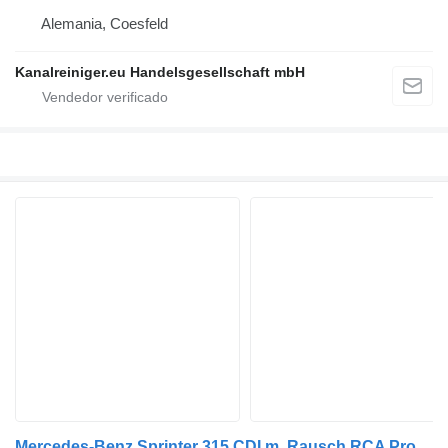
Alemania, Coesfeld
Kanalreiniger.eu Handelsgesellschaft mbH
Mercedes-Benz Sprinter 315 CDI m. Rausch RCA Proline mit Sat - #259