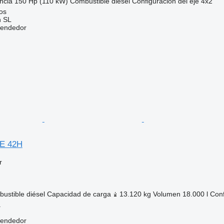
ncia
150 Hp (110 kW)
Combustible
diésel
Configuración del eje
4x2
os
n SL
vendedor
E 42H
r
ustible
diésel
Capacidad de carga
13.120 kg
Volumen
18.000 l
Conf
a
vendedor