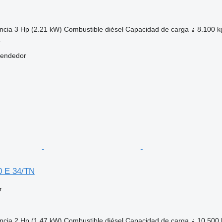
ncia
3 Hp (2.21 kW)
Combustible
diésel
Capacidad de carga
8.100 k
a
vendedor
 E 34/TN
r
ncia
2 Hp (1.47 kW)
Combustible
diésel
Capacidad de carga
10.500 