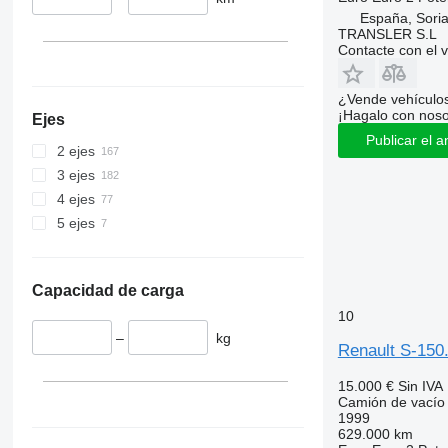
España, Sori
TRANSLER S.L
Contacte con el 
¿Vende vehículo
¡Hagalo con noso
Ejes
Publicar el a
2 ejes
3 ejes
4 ejes
5 ejes
Capacidad de carga
10
–
kg
Renault S-150
15.000 €
Sin IVA
Camión de vacío
1999
629.000 km