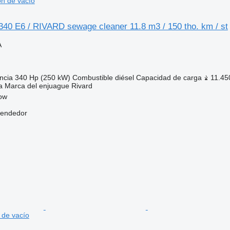
ón de vacío
0 E6 / RIVARD sewage cleaner 11.8 m3 / 150 tho. km / st
A
ncia
340 Hp (250 kW)
Combustible
diésel
Capacidad de carga
11.45
a
Marca del enjuague
Rivard
kow
vendedor
 de vacío