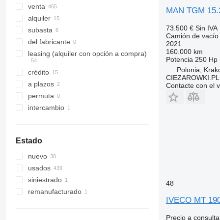
venta
MAN TGM 15.25
alquiler
73.500 €
Sin IVA
subasta
Camión de vacío
del fabricante
2021
160.000 km
leasing (alquiler con opción a compra)
Potencia
250 Hp 
Polonia, Kra
crédito
CIEZAROWKI.PL
a plazos
Contacte con el 
permuta
intercambio
Estado
nuevo
usados
siniestrado
48
remanufacturado
IVECO MT 19
Precio a consulta