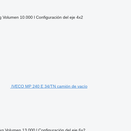
g
Volumen
10.000 l
Configuración del eje
4x2
IVECO MP 240 E 34/TN camión de vacío
kg
Volumen
13.000 l
Configuración del eje
6x2