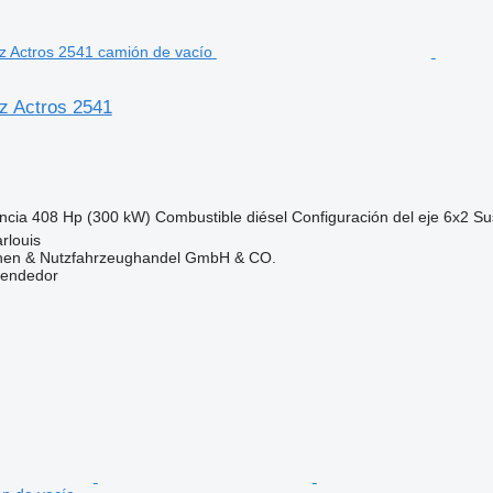
z Actros 2541
ncia
408 Hp (300 kW)
Combustible
diésel
Configuración del eje
6x2
Su
rlouis
nen & Nutzfahrzeughandel GmbH & CO.
vendedor