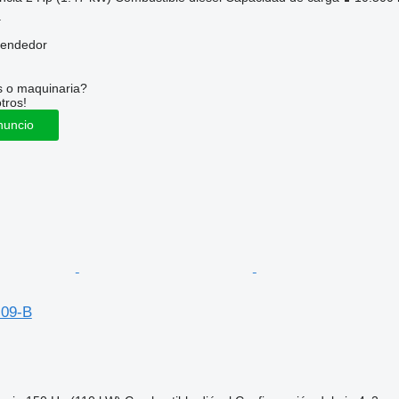
a
vendedor
s o maquinaria?
tros!
nuncio
.09-B