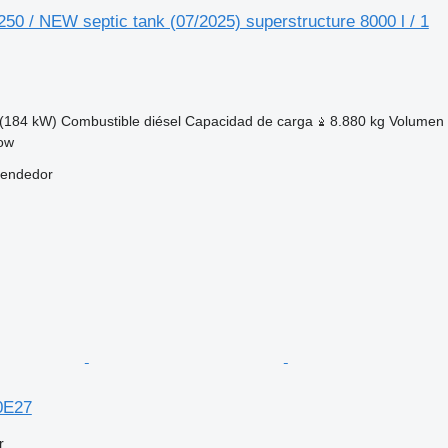
0 / NEW septic tank (07/2025) superstructure 8000 l / 1
(184 kW)
Combustible
diésel
Capacidad de carga
8.880 kg
Volumen
kow
vendedor
0E27
r