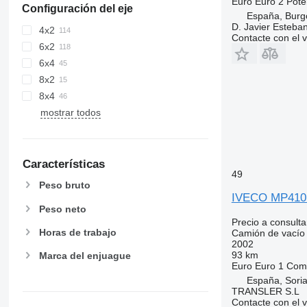
Euro
Euro 2
Pote
Configuración del eje
España, Burg
D. Javier Esteba
4x2
Contacte con el 
6x2
6x4
8x2
8x4
mostrar todos
Características
49
Peso bruto
IVECO MP410
Peso neto
Precio a consulta
Horas de trabajo
Camión de vacío
2002
93 km
Marca del enjuague
Euro
Euro 1
Comb
España, Sori
TRANSLER S.L
Contacte con el 