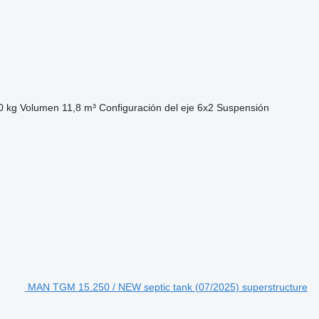
0 kg
Volumen
11,8 m³
Configuración del eje
6x2
Suspensión
MAN TGM 15.250 / NEW septic tank (07/2025) superstructure