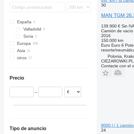
tho. km / st cami
30
MAN TGM 26.34
España
139.900 €
Sin IV
Valladolid
Camión de vacío
2016
Soria
150.000 km
Europa
Euro
Euro 6
Pote
resorte/neumátic
Asia
Países Bajos
Polonia, Kra
otros
Polonia
China
CIEZAROWKI.PL
Alemania
Japón
Ucrania
Contacte con el 
Estonia
Precio
Dinamarca
Bélgica
–
Italia
Hungría
mostrar todos
8000 l / 1 camión
Tipo de anuncio
24