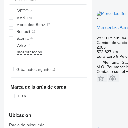
IVECO
AS
Cargo
Auman
X series
Ranger
HMF
EX-series
L-series
MAN
CF
Transit
W-series
Daily
4300
ELF
N-Series
7
Mercedes-Benz
LF
Eurotech
Forward
F8
Mercedes-Ben
Renault
XB
Magirus
M-Series
LE
Actros
Canter
Canter
28.900 €
Sin IVA
Scania
Stralis
NPR
NL series
Antos
C-series
Camión de vacío
Volvo
Trakker
TGA
Arocs
D-series
G-series
Phoenix
FM
Crafter
2005
572.627 km
mostrar todos
X-Way
TGL
Atego
Kerax
LB
T-series
FE
Euro
Euro 5
Pote
TGM
Axor
Mascott
P-series
FH
Alemania, Saa
TGS
Econic
Midlum
R-series
FL
M.O. Baumaschi
Grúa autocargante
Contacte con el 
TGX
SK
Premium
FM
Sprinter
T-series
FMX
Vario
Marca de la grúa de carga
Hiab
Ubicación
Radio de búsqueda