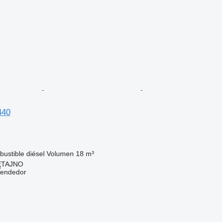
440
ustible
diésel
Volumen
18 m³
IĘTAJNO
vendedor